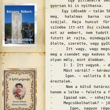
Egy pillanatra becsuk
gyorsan ki is nyithassa.
Egy idősebb – talán 50-5
meg, hatalmas barna sze
szájjal. Haja huncut für
színébe itt-ott ősz csíkok
ezt az embert, nem tudott
futott át rajta, mindegyi
ölelte, szerette, vagy gyűl
- Itt vagy, vagy megszö
meg a csendet egy kedves h
olyan mély, mint álmában.
- I- I- Itt vagyok. – d
- Mást vártál? – kérdezt
- Igen. – vallotta ő be 
éreztelek.
- Nem a külső határozza
hanem a lelke – felelte a f
- Igazad van. – sóhajtot
- Megcsókolhatlak? – jöt
- Igen, nagyon régen 