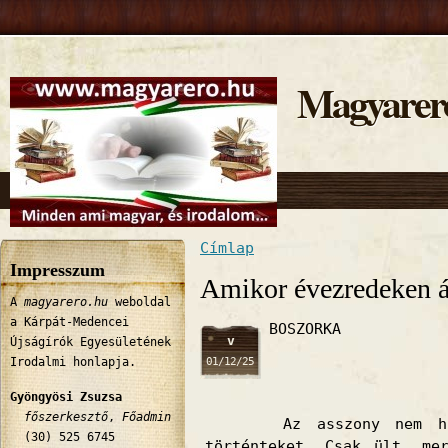
Magyarer
Címlap
Jelenlegi hely
Impresszum
Amikor évezredeken á
A
magyarero.hu
weboldal
a Kárpát-Medencei
BOSZORKA
v
Újságírók Egyesületének
01/12/25
Irodalmi honlapja.
Gyöngyösi Zsuzsa
főszerkesztő
,
Főadmin
Az asszony nem h
(30) 525 6745
történteket. Csak ült, me