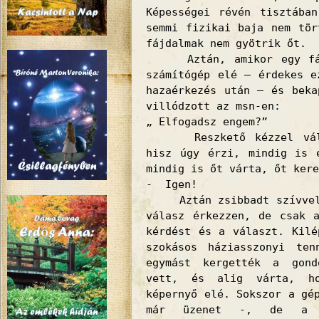
Képességei révén tisztába
semmi fizikai baja nem tör
fájdalmak nem gyötrik őt.
Aztán, amikor egy fára
számítógép elé – érdekes e
hazaérkezés után – és beka
villódzott az msn-en:
„ Elfogadsz engem?”
Reszkető kézzel válasz
hisz úgy érzi, mindig is 
mindig is őt várta, őt kere
- Igen!
Aztán zsibbadt szívvel é
válasz érkezzen, de csak 
kérdést és a választ. Kilé
szokásos háziasszonyi ten
egymást kergették a gond
vett, és alig várta, ho
képernyő elé. Sokszor a gé
már üzenet -, de a k