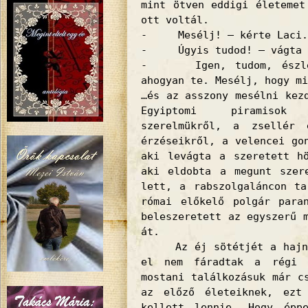
mint ötven eddigi életemet
ott voltál.
- Mesélj! – kérte Laci.
- Úgyis tudod! – vágta r
- Igen, tudom, észlel
ahogyan te. Mesélj, hogy mi
…és az asszony mesélni kez
Egyiptomi piramisok 
szerelmükről, a zsellér 
érzéseikről, a velencei go
aki levágta a szeretett h
aki eldobta a megunt szer
lett, a rabszolgaláncon ta
római előkelő polgár para
beleszeretett az egyszerű 
át.
Az éj sötétjét a hajnal
el nem fáradtak a régi é
mostani találkozásuk már c
az előző életeiknek, ezt
kellett lennie. Hogy épp