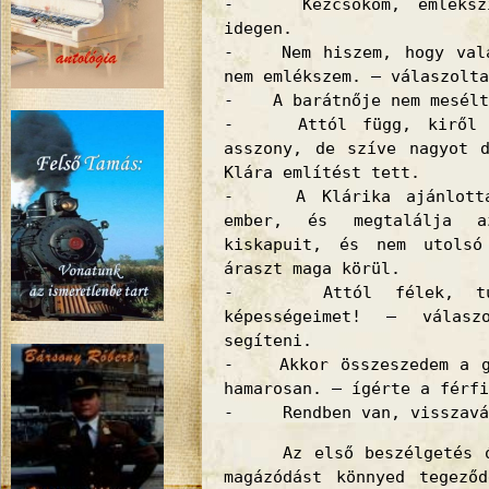
- Kézcsókom, emlékszi
idegen.
- Nem hiszem, hogy valah
nem emlékszem. – válaszolta
- A barátnője nem mesélt
- Attól függ, kiről i
asszony, de szíve nagyot 
Klára említést tett.
- A Klárika ajánlotta 
ember, és megtalálja a
kiskapuit, és nem utolsó
áraszt maga körül.
- Attól félek, túlb
képességeimet! – válas
segíteni.
- Akkor összeszedem a go
hamarosan. – ígérte a férfi
- Rendben van, visszavá
Az első beszélgetés óta
magázódást könnyed tegező