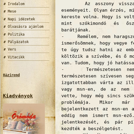
Az asszony visszaper
Irodalom
eseményeit. Olyan érzés, m
Mese
kereste volna. Hogy is vol
Napi idézetek
mint szókimondó és ősz
Olvasásra ajánlom
barátjának.
Politika
- Remélem, nem haragszol
Pályázatok
ismerősömnek, hogy vegye f
te úgy tudsz hatni az emb
Vers
költözik a szívébe, és ő m
Vitacikk
van. Tudom, hogy jó hatássa
- Természetesen nem 
Házirend
természetesen szívesen se
izgatottabban várta az ill
vagy msn-en, de az nem j
Kiadványok
vette, hogy még sincs szü
problémája. Mikor má
bejelentkezett az msn-en 
eddig nem ismert msn-ező
jelentkezését, és pár p
kezdték a beszélgetést.