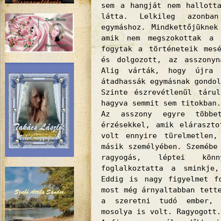
sem a hangját nem hallott
látta. Lelkileg azonba
egymáshoz. Mindkettőjüknek
amik nem megszokottak a 
fogytak a történeteik mes
és dolgozott, az asszonyn
Alig várták, hogy újra
átadhassák egymásnak gondol
Szinte észrevétlenül táru
hagyva semmit sem titokban.
Az asszony egyre többe
érzésekkel, amik eláraszto
volt ennyire türelmetlen,
másik személyében. Szemébe
ragyogás, léptei könn
foglalkoztatta a sminkje
Eddig is nagy figyelmet f
most még árnyaltabban tett
a szeretni tudó ember, 
mosolya is volt. Ragyogott.