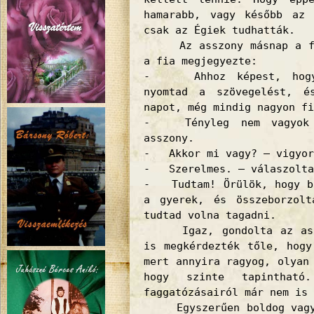
hamarabb, vagy később az 
csak az Égiek tudhatták.
Az asszony másnap a fiá
a fia megjegyezte:
- Ahhoz képest, hogy 
nyomtad a szövegelést, é
napot, még mindig nagyon fi
- Tényleg nem vagyok 
asszony.
- Akkor mi vagy? – vigyor
- Szerelmes. – válaszolta
- Tudtam! Örülök, hogy bo
a gyerek, és összeborzol
tudtad volna tagadni.
Igaz, gondolta az asszo
is megkérdezték tőle, hogy
mert annyira ragyog, olyan
hogy szinte tapinthat
faggatózásairól már nem is 
Egyszerűen boldog vagyok