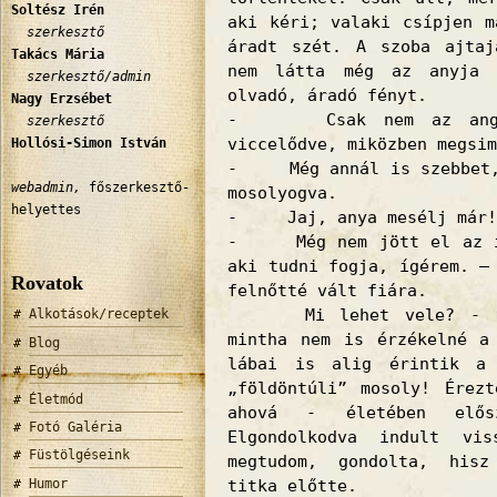
Soltész Irén
aki kéri; valaki csípjen m
szerkesztő
áradt szét. A szoba ajtaj
Takács Mária
nem látta még az anyja 
szerkesztő/admin
olvadó, áradó fényt.
Nagy Erzsébet
- Csak nem az angyal
szerkesztő
viccelődve, miközben megsim
Hollósi-Simon István
- Még annál is szebbet, 
webadmin,
főszerkesztő-
mosolyogva.
helyettes
- Jaj, anya mesélj már! 
- Még nem jött el az id
aki tudni fogja, ígérem. –
Rovatok
felnőtté vált fiára.
Mi lehet vele? - töpr
Alkotások/receptek
mintha nem is érzékelné a
Blog
lábai is alig érintik a
Egyéb
„földöntúli” mosoly! Érez
Életmód
ahová - életében elő
Fotó Galéria
Elgondolkodva indult vi
Füstölgéseink
megtudom, gondolta, hisz
Humor
titka előtte.