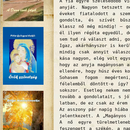
A fia egyre szélesedőbb vi
anyját. Nagyon tetszett 
éveket fiatalodott a sze
gondolta, és szívét büs
klassz nő még mindig! – g
él ilyen régóta egyedül, d
sem tud rá választ adni, go
Igaz, akárhányszor is kerü
mindig csak annyit válasz
kása nagyon, elég volt egy
hogy az anyja magányosan a
ellenére, hogy húsz éves ko
Sohasem fogom megérten
félelemből döntött-e így
sokszor. Esetleg nekem ne
tovább a gondolatait, s jó
latban, de ez csak az érem 
Az asszony pár napig hiába
jelentkezett. A „Magányos 
A nő egyre türelmetlene
feszengett a székén, a na