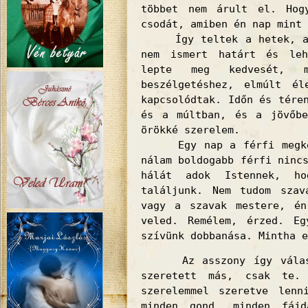
többet nem árult el. Hog
csodát, amiben én nap mint 
Így teltek a hetek, a h
nem ismert határt és leh
lepte meg kedvesét, m
beszélgetéshez, elmúlt él
kapcsolódtak. Időn és tére
és a múltban, és a jövőbe
örökké szerelem.
Egy nap a férfi megkérd
nálam boldogabb férfi ninc
hálát adok Istennek, ho
találjunk. Nem tudom szav
vagy a szavak mestere, én
veled. Remélem, érzed. E
szívünk dobbanása. Mintha e
Az asszony így válaszo
szeretett más, csak te.
szerelemmel szeretve lenn
minden gond, minden fájd