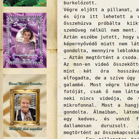
burkolózott.
Végre eljött a pillanat, a
és újra itt lehetett a v
összehúzva próbálta kii
szemüveg nélkül nem ment.
Aztán eszébe jutott, hogy 
képernyővédő miatt nem lá
gondolta, mennyire leblokk
… Aztán megtörtént a csoda.
Az msn-en videó összekött
mint két óra hosszáva
elfogadta, de a szíve úgy 
galambé. Most végre láth
fotóját, csak ő nem látt
neki nincs videója, de v
mikrofonnal. Most a hang
gondolta. Álmaiban, látom
egy kedves, és vonzó f
dallamosan duruzsolt. 
megtörtént az összekapcsolá