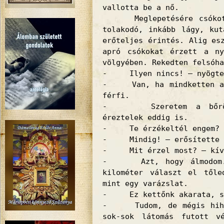
vallotta be a nő.
Meglepetésére csókot é
tolakodó, inkább lágy, kut
erőteljes érintés. Alig es
apró csókokat érzett a ny
völgyében. Rekedten felsóha
- Ilyen nincs! – nyögte
- Van, ha mindketten aka
férfi.
- Szeretem a bőröd, 
éreztelek eddig is.
- Te érzékeltél engem?
- Mindig! – erősítette m
- Mit érzel most? – kívá
- Azt, hogy álmodom. T
kilométer választ el tőle
mint egy varázslat.
- Ez kettőnk akarata, sem
- Tudom, de mégis hihet
sok-sok látomás futott v