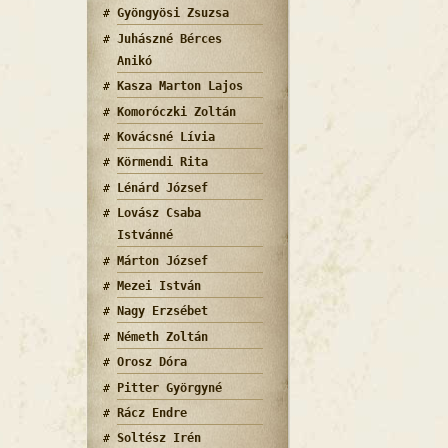
len kiscsikó II. tartalommal kapcsolatosan
Gyöngyösi Zsuzsa
Juhászné Bérces
Anikó
Kasza Marton Lajos
Komoróczki Zoltán
Kovácsné Lívia
Körmendi Rita
Lénárd József
Lovász Csaba
Istvánné
Márton József
len kiscsikó tartalommal kapcsolatosan
Mezei István
Nagy Erzsébet
Németh Zoltán
Orosz Dóra
Pitter Györgyné
Rácz Endre
Soltész Irén