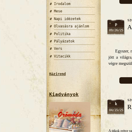
Irodalom
Mese
Napi idézetek
sz
p
A
Olvasásra ajánlom
09/26/25
Politika
Pályázatok
Vers
Egyszer, rég
Vitacikk
jött a világ
végre megszüle
Házirend
Kiadványok
sz
k
R
04/15/25
A titkok rejtve v