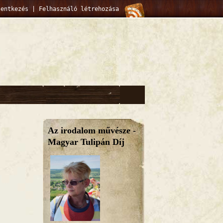
lentkezés
|
Felhasználó létrehozása
Az irodalom művésze -
Magyar Tulipán Díj