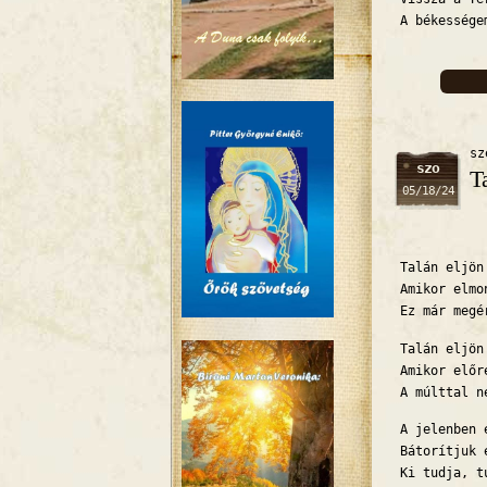
A békessége
sz
szo
T
05/18/24
Talán eljön
Amikor elmo
Ez már megé
Talán eljön
Amikor előr
A múlttal n
A jelenben 
Bátorítjuk 
Ki tudja, t