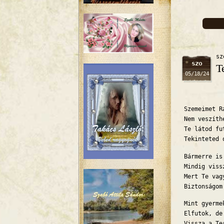
sz
szo
T
05/18/24
Szemeimet R
Nem veszíth
Te látod fu
Tekinteted 
Bármerre is
Mindig viss
Mert Te vag
Biztonságom
Mint gyerme
Elfutok, de
Vissza a Te