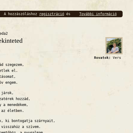
A hozzászóláshoz
regisztráció
és
További információ
Szepike
bejelentkezés
szükséges
eda2
ekinteted
Rovatok:
Vers
ád szegezem,
etlek el.
tásomat,
óv engem.
 járok,
zatérek hozzád,
y a menedékem,
 az életben.
k, ki bontogatja szárnyait,
 visszahúz a szívem.
remtőhöz, a nyugalmam,