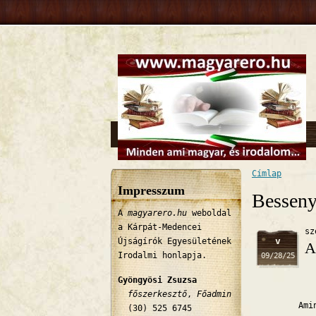
Címlap
Jelenlegi 
Impresszum
Besseny
A
magyarero.hu
weboldal
a Kárpát-Medencei
sz
v
Újságírók Egyesületének
A
Irodalmi honlapja.
09/28/25
Gyöngyösi Zsuzsa
főszerkesztő
,
Főadmin
Amint így
(30) 525 6745