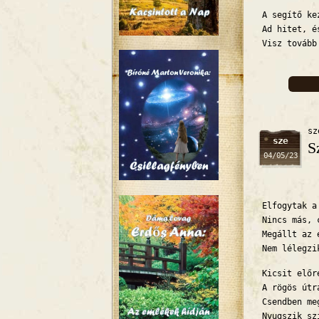
A segítő ke
Ad hitet, é
Visz tovább
sz
sze
S
04/05/23
Elfogytak a
Nincs más, 
Megállt az 
Nem lélegzi
Kicsit elő
A rögös útr
Csendben me
Nyugszik sz