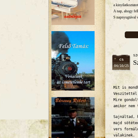
a kinyilatkoztato
A nap, ahogy fel
S napnyugtával v
sz
cs
S
04/10/25
Mit is mond
Veszítettél
Mire gondol
amikor nem 
Sajnáltad, 
majd sötéte
vers formál
valakinek.