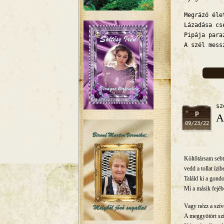
Megrázó éle
Lázadása cs
Pipája para
A szél mess
sz
p
A
09/23/22
Költőtársam seb
vedd a tollat ízib
Találd ki a gondo
Mi a másik fejéb
Vagy nézz a szív
A meggyötört szí