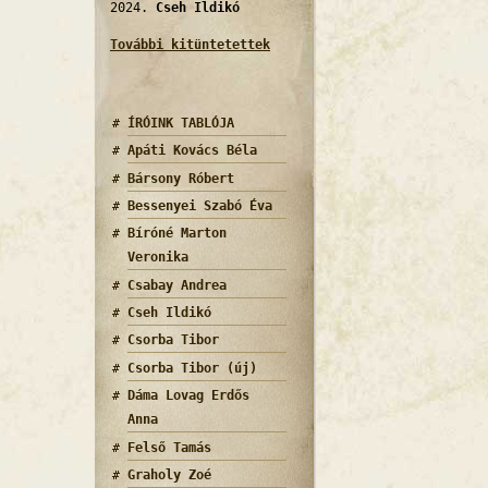
2024.
Cseh Ildikó
További kitüntetettek
ÍRÓINK TABLÓJA
Apáti Kovács Béla
len kis csikó III. tartalommal kapcsolatosan
Bársony Róbert
Bessenyei Szabó Éva
Bíróné Marton
Veronika
Csabay Andrea
Cseh Ildikó
Csorba Tibor
Csorba Tibor (új)
Dáma Lovag Erdős
Anna
Felső Tamás
Graholy Zoé