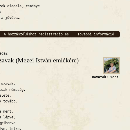
zek diadala, reménye
s
 a jövőbe…
A hozzászóláshoz
regisztráció
és
További információ
Talán t
bejelentkezés
szükséges
eda2
zavak (Mezei István emlékére)
Rovatok:
Vers
 szavak,
csak némaság,
élete,
k tovább.
re ment,
a lépve,
gpihenve
íve, lelke.