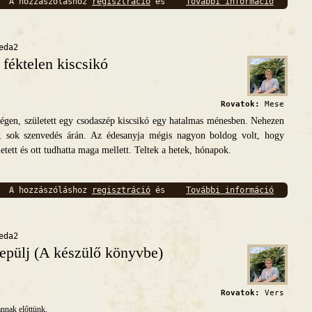
A hozzászóláshoz
regisztráció
és
További információ
A fékte
bejelentkezés
szükséges
eda2
 féktelen kiscsikó
Rovatok:
Mese
en, született egy csodaszép kiscsikó egy hatalmas ménesben. Nehezen
ra, sok szenvedés árán. Az édesanyja mégis nagyon boldog volt, hogy
tett és ott tudhatta maga mellett. Teltek a hetek, hónapok.
A hozzászóláshoz
regisztráció
és
További információ
A fékte
bejelentkezés
szükséges
eda2
epülj (A készülő könyvbe)
Rovatok:
Vers
annak előttünk,