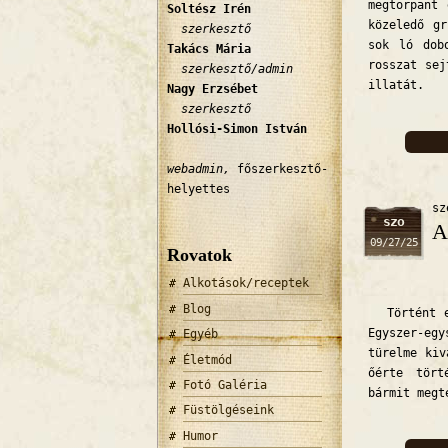
megtorpant
Soltész Irén
közeledő gr
szerkesztő
sok ló dob
Takács Mária
rosszat sej
szerkesztő/admin
illatát.
Nagy Erzsébet
szerkesztő
Hollósi-Simon István
webadmin,
főszerkesztő-
helyettes
sz
szo
A
09/27/25
Rovatok
Alkotások/receptek
Blog
Történt 
Egyszer-eg
Egyéb
türelme kiv
Életmód
őérte tört
Fotó Galéria
bármit megt
Füstölgéseink
Humor