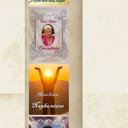
(Mezei István emlékére) tartalommal kapcsolatosan