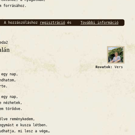
m forrásához.
A hozzászóláshoz
regisztráció
és
További információ
Tekinte
bejelentkezés
szükséges
eda2
alán
Rovatok:
Vers
 egy nap,
ndhatom,
rte.
 egy nap,
e nézhetek,
em törődve.
élve reménykedem,
egymást e kusza létben.
udhatja, mi lesz a vége…