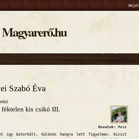
Beje
Magyarerő.hu
hely
ei Szabó Éva
eda2
 féktelen kis csikó III.
Rovatok:
Mese
 botorkált, különös hangra lett figyelmes. Kicsit