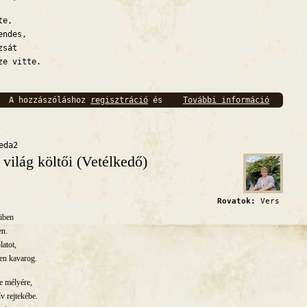
te,
endes,
zsát
ze vitte.
A hozzászóláshoz
regisztráció
és
További információ
Szavak 
bejelentkezés
szükséges
eda2
 világ költői (Vetélkedő)
Rovatok:
Vers
tiben
en.
latot,
en kavarog.
e mélyére,
v rejtekébe.