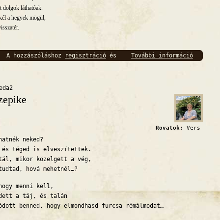
tt dolgok láthatóak.
kél a hegyek mögül,
isszatér.
A hozzászóláshoz
regisztráció
és
További információ
Repülj 
bejelentkezés
szükséges
eda2
zepike
Rovatok:
Vers
hatnék neked?
 és téged is elveszítettek.
tál, mikor közelgett a vég,
tudtad, hová mehetnél…?
hogy menni kell,
dett a táj, és talán
ódott benned, hogy elmondhasd furcsa rémálmodat…