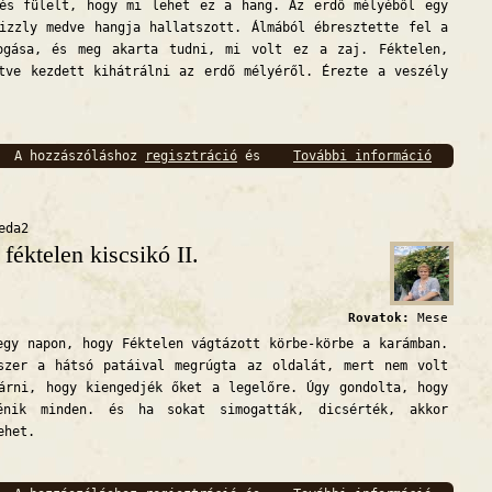
 és fülelt, hogy mi lehet ez a hang. Az erdő mélyéből egy
izzly medve hangja hallatszott. Álmából ébresztette fel a
ogása, és meg akarta tudni, mi volt ez a zaj. Féktelen,
tve kezdett kihátrálni az erdő mélyéről. Érezte a veszély
A hozzászóláshoz
regisztráció
és
További információ
A fékte
bejelentkezés
szükséges
eda2
 féktelen kiscsikó II.
Rovatok:
Mese
egy napon, hogy Féktelen vágtázott körbe-körbe a karámban.
yszer a hátsó patáival megrúgta az oldalát, mert nem volt
árni, hogy kiengedjék őket a legelőre. Úgy gondolta, hogy
énik minden. és ha sokat simogatták, dicsérték, akkor
ehet.