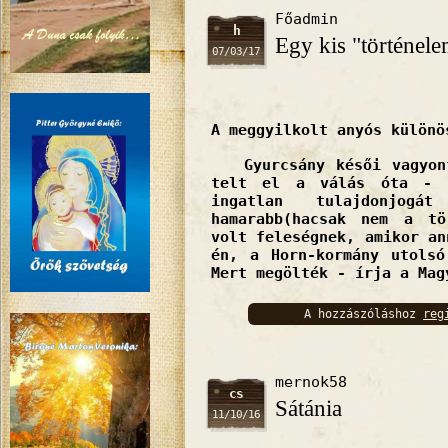
Főadmin
h
Egy kis "történel
07/03/17
A meggyilkolt anyós különö
Gyurcsány késői vagyonf
telt el a válás óta - 
ingatlan tulajdonjo
hamarabb(hacsak nem a tö
volt feleségnek, amikor an
én, a Horn-kormány utolsó
Mert megölték - írja a Mag
A hozzászóláshoz
reg
bejelentkez
mernok58
cs
Sátánia
11/10/16