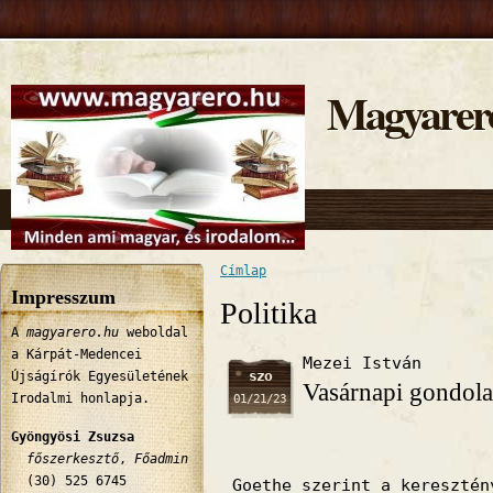
Magyarer
Címlap
Jelenlegi hely
Impresszum
Politika
A
magyarero.hu
weboldal
a Kárpát-Medencei
Mezei István
szo
Újságírók Egyesületének
Vasárnapi gondola
Irodalmi honlapja.
01/21/23
Gyöngyösi Zsuzsa
főszerkesztő
,
Főadmin
(30) 525 6745
Goethe szerint a keresztén