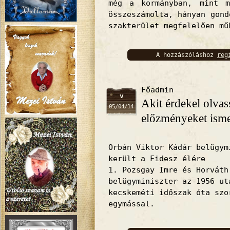
még a kormányban, mint 
összeszámolta, hányan gond
szakterület megfelelően mű
A hozzászóláshoz
reg
bejelentkez
Főadmin
v
Akit érdekel olvas
05/04/14
előzményeket isme
Orbán Viktor Kádár belügym
került a Fidesz élére
1. Pozsgay Imre és Horváth
belügyminiszter az 1956 ut
kecskeméti időszak óta szo
egymással.