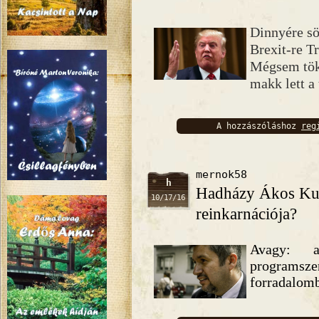
Dinnyére sö
Brexit-re 
Mégsem tök
makk lett a
A hozzászóláshoz
reg
bejelentkez
mernok58
h
Hadházy Ákos Ku
10/17/16
reinkarnációja?
Avagy: a
progra
forradalom