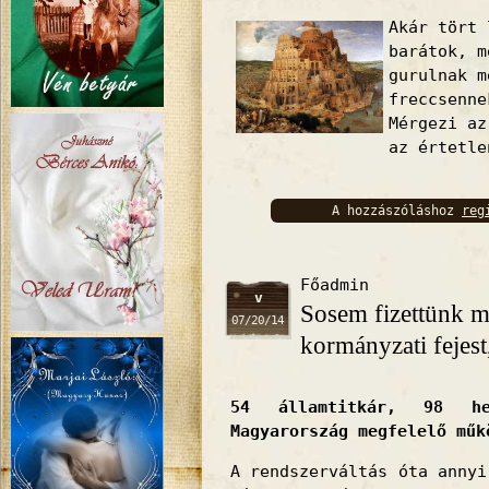
Akár tört
barátok, m
gurulnak m
freccsenne
Mérgezi az
az értetle
A hozzászóláshoz
reg
bejelentkez
Főadmin
v
Sosem fizettünk m
07/20/14
kormányzati fejest
54 államtitkár, 98 he
Magyarország megfelelő műk
A rendszerváltás óta annyi