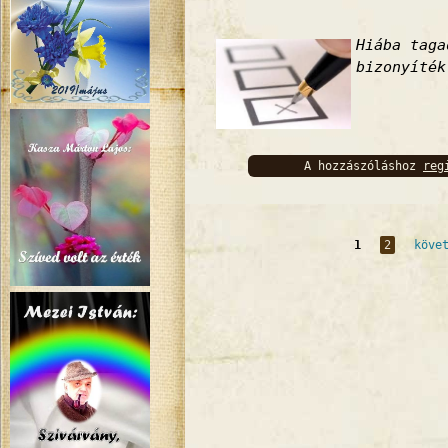
Hiába taga
bizonyíték
A hozzászóláshoz
reg
bejelentkez
Oldalak
1
2
köve