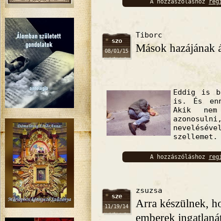
A hozzászóláshoz
reg
bejelentkez
Tiborc
szo
Mások hazájának á
08/01/15
Eddig is b
is. És en
Akik nem
azonosul
nevelésév
szell
A hozzászóláshoz
reg
bejelentkez
zsuzsa
sze
Arra készülnek, h
11/19/14
emberek ingatlaná