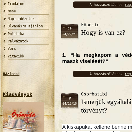
Irodalom
A hozzászóláshoz
reg
bejelentkez
Mese
Napi idézetek
Főadmin
Olvasásra ajánlom
cs
Hogy is van ez?
Politika
04/29/21
Pályázatok
Vers
1. “Ha megkapom a védő
Vitacikk
maszk viselését?”
A hozzászóláshoz
reg
Házirend
bejelentkez
Csorbatibi
Kiadványok
p
Ismerjük egyáltalá
04/13/18
törvényt?
A kiskapukat kellene benne m