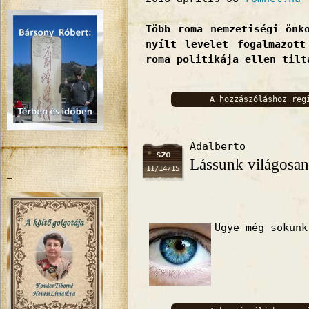
Több roma nemzetiségi önk
nyílt levelet fogalmazott
roma politikája ellen tilt
A hozzászóláshoz
reg
bejelentkez
Adalberto
szo
Lássunk világosan
11/14/15
Ugye még sokunk