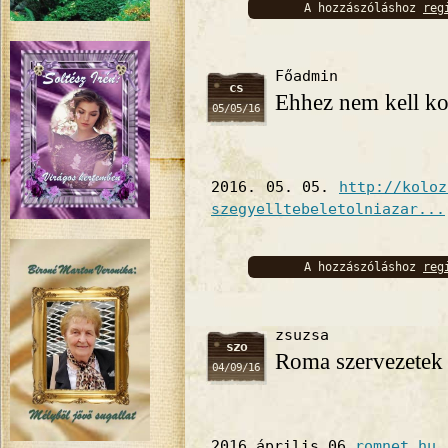
A hozzászóláshoz
reg
bejelentkez
Főadmin
cs
Ehhez nem kell 
05/05/16
2016. 05. 05.
http://koloz
szegyellte­beletolni­az­ar...
A hozzászóláshoz
reg
bejelentkez
zsuzsa
szo
Roma szervezetek n
04/09/16
2016 április 06
romnet.hu