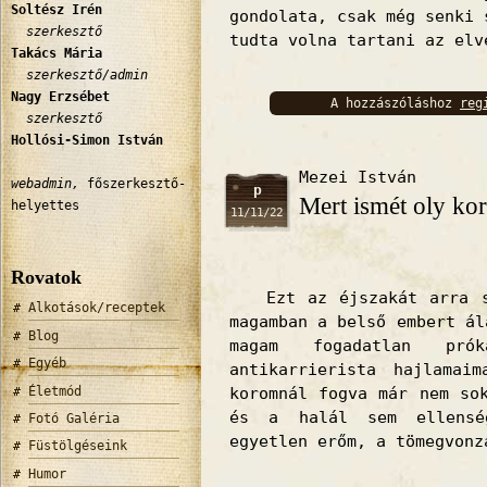
Soltész Irén
gondolata, csak még senki 
szerkesztő
tudta volna tartani az elv
Takács Mária
szerkesztő/admin
Nagy Erzsébet
A hozzászóláshoz
reg
szerkesztő
bejelentkez
Hollósi-Simon István
Mezei István
webadmin,
főszerkesztő-
p
Mert ismét oly ko
helyettes
11/11/22
Rovatok
Ezt az éjszakát arra sz
Alkotások/receptek
magamban a belső embert ál
Blog
magam fogadatlan prók
Egyéb
antikarrierista hajlamaim
Életmód
koromnál fogva már nem so
és a halál sem ellensé
Fotó Galéria
egyetlen erőm, a tömegvonz
Füstölgéseink
Humor