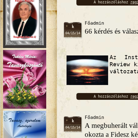
A hozzászóláshoz
reg
bejelentkez
Főadmin
k
66 kérdés és válas
04/15/14
Az Inst
Review k
változat
A hozzászóláshoz
reg
bejelentkez
Főadmin
k
A megbuherált vála
04/15/14
okozta a Fidesz k