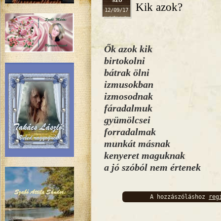
Kik azok?
12/09/17
Ők azok kik
birtokolni
bátrak ölni
izmusokban
izmosodnak
fáradalmuk
gyümölcsei
forradalmak
munkát másnak
kenyeret maguknak
a jó szóból nem értenek
A hozzászóláshoz
reg
bejelentkez