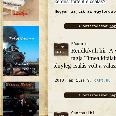
kérdés: történt-e csalás?
Hogyan zajlik az egyfordul
A hozzászóláshoz
reg
bejelentkez
Főadmin
sze
Rendkívüli hír: A v
04/11/18
tagja Tímea kitála
tényleg csalás volt a válas
2018. április 9.
olkt.hu
A hozzászóláshoz
reg
bejelentkez
Csorbatibi
szo