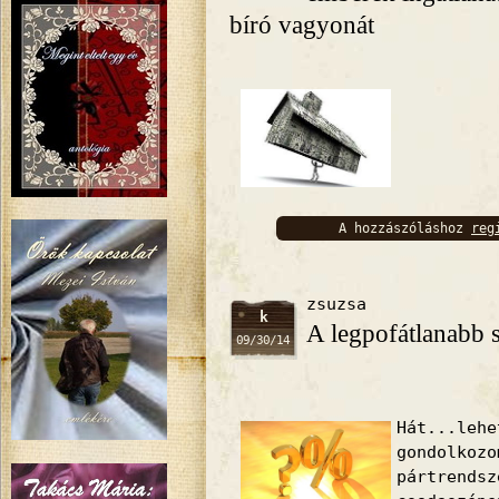
bíró vagyonát
A hozzászóláshoz
reg
bejelentkez
zsuzsa
k
A legpofátlanabb s
09/30/14
Hát...leh
gondolko
pártrends