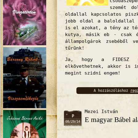
csodaszé
szemét do
oldallal kapcsolatos pisz
jobb oldal a baloldallal 
is el azokat, a tény az té
kutya, másik eb - csak é
állampolgárok zsebéből 
tűrünk!
Ja, hogy a FIDESZ s
elkövethetnek, akkor is i
megint szidni engem!
A hozzászóláshoz
reg
bejelentkez
Mezei István
p
E magyar Bábel al
08/29/14