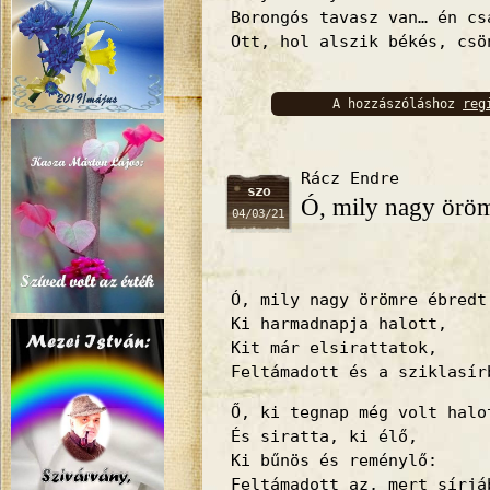
Borongós tavasz van… én cs
Ott, hol alszik békés, csö
A hozzászóláshoz
reg
bejelentkez
Rácz Endre
szo
Ó, mily nagy ör
04/03/21
Ó, mily nagy örömre ébredt
Ki harmadnapja halott,
Kit már elsirattatok,
Feltámadott és a sziklasír
Ő, ki tegnap még volt halo
És siratta, ki élő,
Ki bűnös és reménylő:
Feltámadott az, mert sírjá