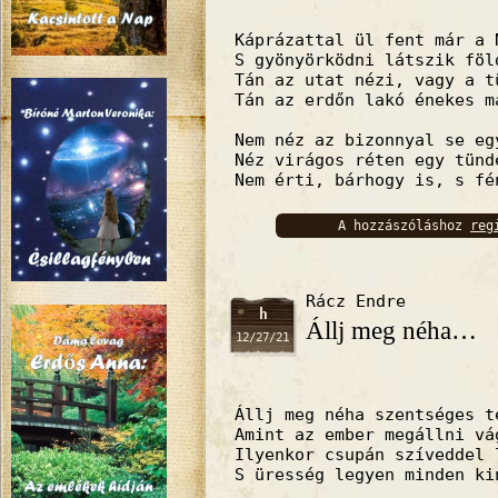
Káprázattal ül fent már a 
S gyönyörködni látszik föl
Tán az utat nézi, vagy a t
Tán az erdőn lakó énekes m
Nem néz az bizonnyal se eg
Néz virágos réten egy tünd
Nem érti, bárhogy is, s fé
A hozzászóláshoz
reg
bejelentkez
Rácz Endre
h
Állj meg néha…
12/27/21
Állj meg néha szentséges t
Amint az ember megállni vá
Ilyenkor csupán szíveddel 
S üresség legyen minden ki