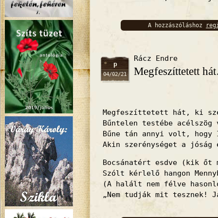
A hozzászóláshoz
reg
bejelentkez
Rácz Endre
p
Megfeszíttetett há
04/02/21
Megfeszíttetett hát, ki sz
Bűntelen testébe acélszög 
Bűne tán annyi volt, hogy 
Akin szerénységet a jóság 
Bocsánatért esdve (kik őt 
Szólt kérlelő hangon Menny
(A halált nem félve hasonl
„Nem tudják mit tesznek! J