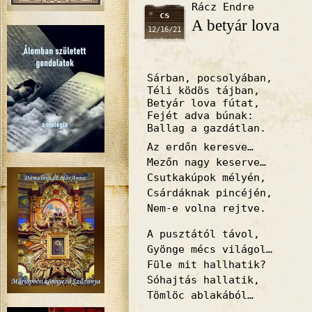
Rácz Endre
cs
A betyár lova
12/16/21
Sárban, pocsolyában,
Téli ködös tájban,
Betyár lova fútat,
Fejét adva búnak:
Ballag a gazdátlan.
Az erdőn keresve…
Mezőn nagy keserve…
Csutkakúpok mélyén,
Csárdáknak pincéjén,
Nem-e volna rejtve.
A pusztától távol,
Gyönge mécs világol…
Füle mit hallhatik?
Sóhajtás hallatik,
Tömlöc ablakából…