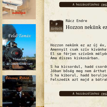
A hozzászóláshoz
reg
bejelentkez
Rácz Endre
p
Hozzon nekünk ez
12/31/21
Hozzon nekünk ez az új év,
Amennyit csak szív kívánha
El se férjen szívünk mélyé
Ama díszes kiskosárban.
S ha kicsordul, hadd csord
Jóban bőség meg nem árthat
S ha kiborul, hadd boruljo
Felszedik azt majd a bátra
A hozzászóláshoz
reg
bejelentkez