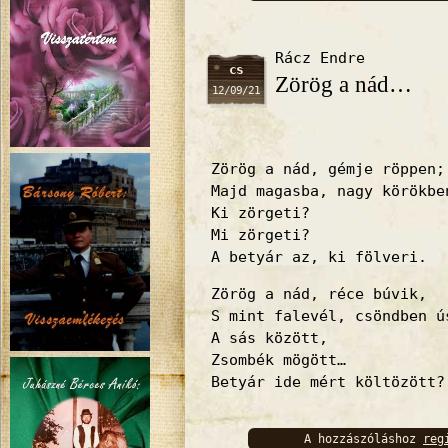
bejelentkez
Rácz Endre
cs
Zörög a nád…
12/09/21
Zörög a nád, gémje röppen;
Majd magasba, nagy körökbe
Ki zörgeti?
Mi zörgeti?
A betyár az, ki fölveri.
Zörög a nád, réce búvik,
S mint falevél, csöndben ú
A sás között,
Zsombék mögött…
Betyár ide mért költözött?
A hozzászóláshoz
reg