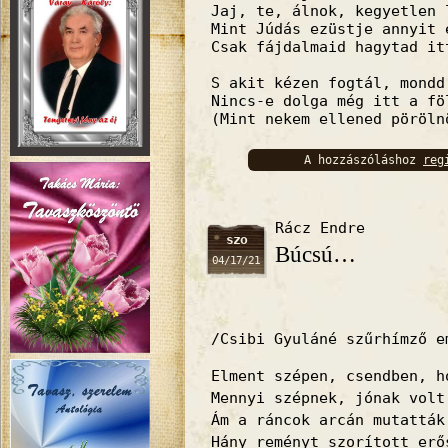
Jaj, te, álnok, kegyetlen 
Mint Júdás ezüstje annyit 
Csak fájdalmaid hagytad it
S akit kézen fogtál, mondd
Nincs-e dolga még itt a fö
(Mint nekem ellened pöröln
A hozzászóláshoz
reg
bejelentkez
Rácz Endre
szo
Búcsú…
04/17/21
/Csibi Gyuláné szűrhímző e
Elment szépen, csendben, h
Mennyi szépnek, jónak volt
Ám a ráncok arcán mutatták
Hány reményt szorított erő