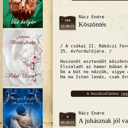
bejelentkez
Rácz Endre
sze
Köszöntés
12/08/21
/ A csókai II. Rákóczi Fer
25. évfordulójára. /
Huszonöt esztendőt köszönt
Elszaladt az hamar búban é
De a bút ne nézzük, vigye 
Ha ma Isten lenéz, csak ör
A hozzászóláshoz
reg
bejelentkez
Rácz Endre
v
A juhásznak jól v
09/26/21