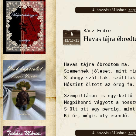
A hozzászóláshoz
reg
bejelentkez
Rácz Endre
h
Havas tájra ébre
12/13/21
Havas tájra ébredtem ma.
Szememnek jóleset, mint mi
S ahogy szálltak, szálltak
Hószínt öltött az öreg fa.
Szempillámon is egy-kettő
Megpihenni vágyott a hossz
S ült ott egy percig, mint
Ki úr, mégis oly esendő.
A hozzászóláshoz
reg