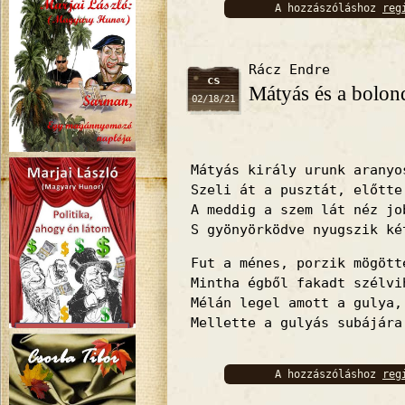
A hozzászóláshoz
reg
bejelentkez
Rácz Endre
cs
Mátyás és a bolond
02/18/21
Mátyás király urunk aranyo
Szeli át a pusztát, előtte
A meddig a szem lát néz jo
S gyönyörködve nyugszik ké
Fut a ménes, porzik mögött
Mintha égből fakadt szélvi
Mélán legel amott a gulya,
Mellette a gulyás subájára
A hozzászóláshoz
reg
bejelentkez