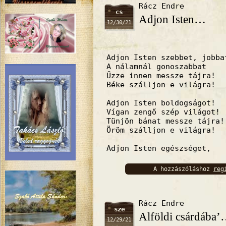
Rácz Endre
cs
Adjon Isten…
12/30/21
Adjon Isten szebbet, jobba
A nálamnál gonoszabbat
Űzze innen messze tájra!
Béke szálljon e világra!
Adjon Isten boldogságot!
Vígan zengő szép világot!
Tünjön bánat messze tájra!
Öröm szálljon e világra!
Adjon Isten egészséget,
A hozzászóláshoz
reg
bejelentkez
Rácz Endre
sze
Alföldi csárdába
12/29/21