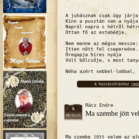
A juhásznak csak úgy járja
Kinn a pusztán van a nyája
Napról napra s hétről hétr
Ottan fő az estebédje.
Nem menne az mégse messze:
Itten nőtt fel cseperedve.
Öregapja híres nyája
Volt bölcsője, s most tany
Néha azért sebbel-lobbal,
A hozzászóláshoz
reg
bejelentkez
Rácz Endre
k
Ma szembe jött v
08/31/21
Ma szembe jött velem az el