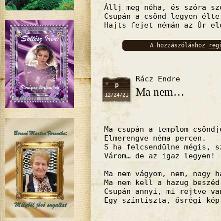
Állj meg néha, és szóra sz
Csupán a csönd legyen élte
Hajts fejet némán az Úr el
A hozzászóláshoz
reg
bejelentkez
Rácz Endre
p
Ma nem…
12/24/21
Ma csupán a templom csöndj
Elmerengve néma percen.
S ha felcsendülne mégis, s
Várom… de az igaz legyen!
Ma nem vágyom, nem, nagy h
Ma nem kell a hazug beszéd
Csupán annyi, mi rejtve va
Egy színtiszta, ősrégi kép