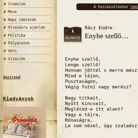
Irodalom
A hozzászóláshoz
reg
Mese
bejelentkez
Napi idézetek
Rácz Endre
Olvasásra ajánlom
k
Enyhe szellő…
Politika
01/04/22
Pályázatok
Vers
Enyhe szellő,
Vitacikk
Lenge szellő!
Honnan jöttél s merre mész
Mind e tájon,
Házirend
Pusztaságon,
Végig futni vagy merész?
Nagy titkait,
Kiadványok
Nyűtt kincseit,
Meglátod-e itt alant?
Vagy e tájra,
Rónaságra,
Le sem nézel, úgy szaladsz