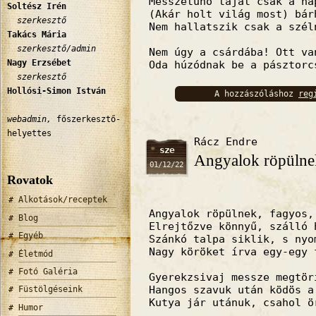
Messzetűnő táját csak a na
Soltész Irén
(Akár holt világ most) bár
szerkesztő
Nem hallatszik csak a szél
Takács Mária
szerkesztő/admin
Nem úgy a csárdába! Ott va
Nagy Erzsébet
Oda húzódnak be a pásztorc
szerkesztő
Hollósi-Simon István
A hozzászóláshoz
reg
bejelentkez
webadmin,
főszerkesztő-
helyettes
Rácz Endre
sze
Angyalok röpüln
01/12/22
Rovatok
Alkotások/receptek
Angyalok röpülnek, fagyos,
Blog
Elrejtőzve könnyű, szálló 
Egyéb
Szánkó talpa siklik, s nyo
Nagy köröket írva egy-egy 
Életmód
Fotó Galéria
Gyerekzsivaj messze megtör
Hangos szavuk után ködös a
Füstölgéseink
Kutya jár utánuk, csahol ö
Humor