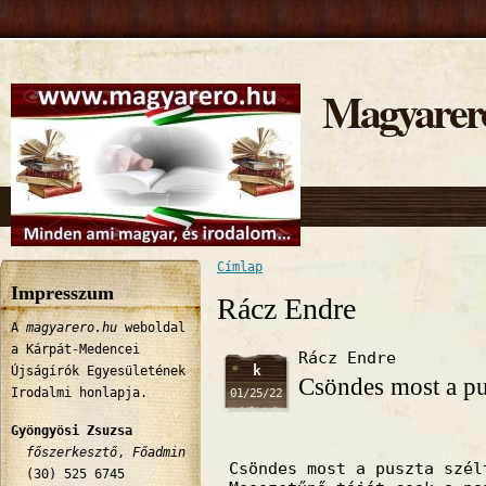
Magyarer
Címlap
Jelenlegi hely
Impresszum
Rácz Endre
A
magyarero.hu
weboldal
a Kárpát-Medencei
Rácz Endre
k
Újságírók Egyesületének
Csöndes most a p
Irodalmi honlapja.
01/25/22
Gyöngyösi Zsuzsa
főszerkesztő
,
Főadmin
Csöndes most a puszta szél
(30) 525 6745