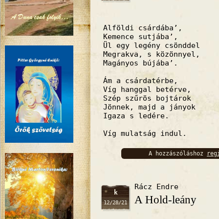
Alföldi csárdába’,
Kemence sutjába’,
Ül egy legény csönddel
Megrakva, s közönnyel,
Magányos bújába’.
Ám a csárdatérbe,
Víg hanggal betérve,
Szép szűrös bojtárok
Jönnek, majd a jányok
Igaza s ledére.
Víg mulatság indul.
A hozzászóláshoz
reg
bejelentkez
Rácz Endre
k
A Hold-leány
12/28/21