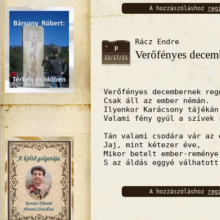
A hozzászóláshoz
reg
bejelentkez
Rácz Endre
p
Verőfényes decem
12/17/21
Verőfényes decembernek reg
Csak áll az ember némán.
Ilyenkor Karácsony tájékán
Valami fény gyúl a szívek 
Tán valami csodára vár az 
Jaj, mint kétezer éve,
Mikor betelt ember-reménye
S az áldás eggyé válhatott
A hozzászóláshoz
reg
bejelentkez