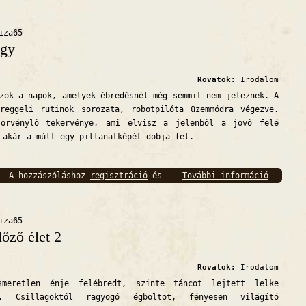
bejelentkezés
szükséges
iza65
gy
Rovatok:
Irodalom
k a napok, amelyek ébredésnél még semmit nem jeleznek. A
 reggeli rutinok sorozata, robotpilóta üzemmódra végezve.
 örvénylő tekervénye, ami elvisz a jelenből a jövő felé
 akár a múlt egy pillanatképét dobja fel.
A hozzászóláshoz
regisztráció
és
További információ
Agy tar
bejelentkezés
szükséges
iza65
lőző élet 2
Rovatok:
Irodalom
tlen énje felébredt, szinte táncot lejtett lelke
e. Csillagoktól ragyogó égboltot, fényesen világító