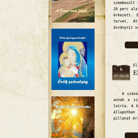
szembesült 
20 perc ala
érkezett. 
tervet. Át
ásványvíz s
El
h
E
07/20/26
A szavakba
annak a sz
leírta. A 
állapotban
pillanat ér