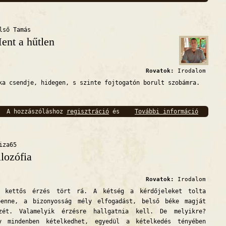
bejelentkezés
szükséges
lső Tamás
ent a hűtlen
Rovatok:
Irodalom
 csendje, hidegen, s szinte fojtogatón borult szobámra.
A hozzászóláshoz
regisztráció
és
További információ
Ment a 
bejelentkezés
szükséges
iza65
ilozófia
Rovatok:
Irodalom
ttős érzés tört rá. A kétség a kérdőjeleket tolta
benne, a bizonyosság mély elfogadást, belső béke magját
zét. Valamelyik érzésre hallgatnia kell. De melyikre?
y mindenben kételkedhet, egyedül a kételkedés tényében