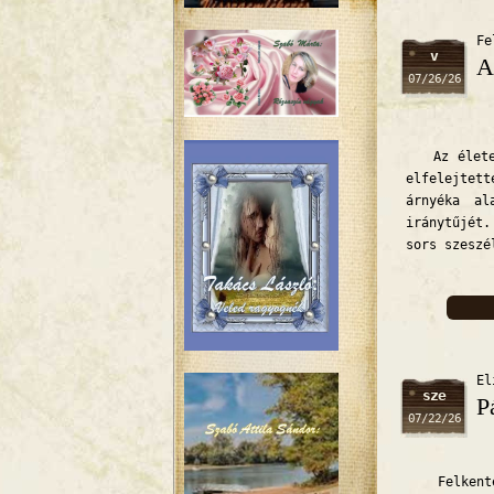
Fe
v
A
07/26/26
Az életem 
elfelejtet
árnyéka al
iránytűjét.
sors szeszé
El
sze
P
07/22/26
Felkente a