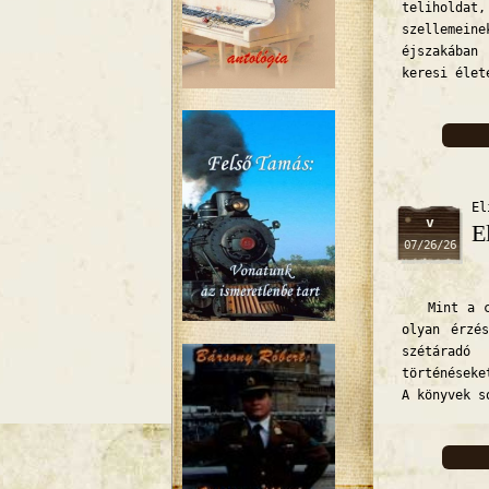
teliholda
szellemein
éjszakában
keresi élet
El
v
E
07/26/26
Mint a cél
olyan érzé
szétáradó
történéseke
A könyvek s