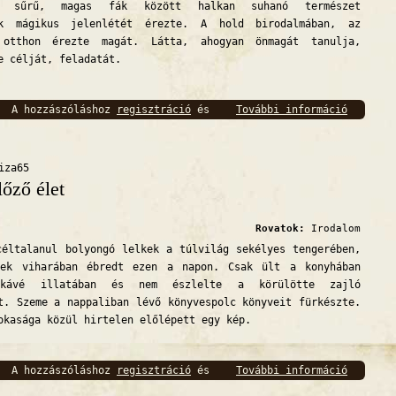
t, sűrű, magas fák között halkan suhanó természet
ek mágikus jelenlétét érezte. A hold birodalmában, az
 otthon érezte magát. Látta, ahogyan önmagát tanulja,
e célját, feladatát.
A hozzászóláshoz
regisztráció
és
További információ
Előző é
bejelentkezés
szükséges
iza65
lőző élet
Rovatok:
Irodalom
talanul bolyongó lelkek a túlvilág sekélyes tengerében,
sek viharában ébredt ezen a napon. Csak ült a konyhában
 kávé illatában és nem észlelte a körülötte zajló
t. Szeme a nappaliban lévő könyvespolc könyveit fürkészte.
okasága közül hirtelen előlépett egy kép.
A hozzászóláshoz
regisztráció
és
További információ
Előző é
bejelentkezés
szükséges