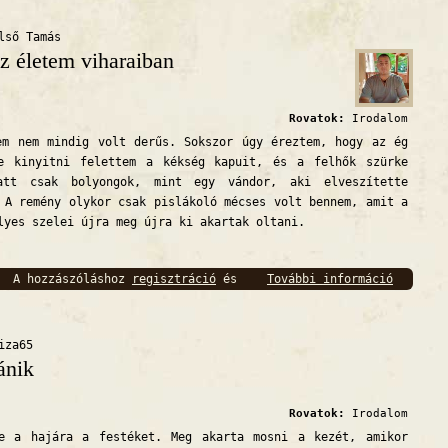
lső Tamás
z életem viharaiban
Rovatok:
Irodalom
nem mindig volt derűs. Sokszor úgy éreztem, hogy az ég
te kinyitni felettem a kékség kapuit, és a felhők szürke
att csak bolyongok, mint egy vándor, aki elveszítette
 A remény olykor csak pislákoló mécses volt bennem, amit a
lyes szelei újra meg újra ki akartak oltani.
A hozzászóláshoz
regisztráció
és
További információ
Az élet
bejelentkezés
szükséges
iza65
ánik
Rovatok:
Irodalom
 hajára a festéket. Meg akarta mosni a kezét, amikor