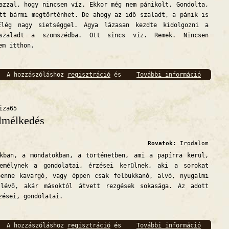
azzal, hogy nincsen víz. Ekkor még nem pánikolt. Gondolta,
tt bármi megtörténhet. De ahogy az idő szaladt, a pánik is
Elég nagy sietséggel. Agya lázasan kezdte kidolgozni a
szaladt a szomszédba. Ott sincs víz. Remek. Nincsen
em itthon.
A hozzászóláshoz
regisztráció
és
További információ
Pánik t
bejelentkezés
szükséges
iza65
lmélkedés
Rovatok:
Irodalom
n, a mondatokban, a történetben, ami a papírra kerül,
emélynek a gondolatai, érzései kerülnek, aki a sorokat
benne kavargó, vagy éppen csak felbukkanó, alvó, nyugalmi
 lévő, akár másoktól átvett rezgések sokasága. Az adott
zései, gondolatai.
A hozzászóláshoz
regisztráció
és
További információ
Elmélke