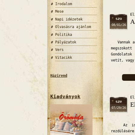
Irodalom
Mese
El
szo
Napi idézetek
A
08/01/26
Olvasásra ajánlom
Politika
Pályázatok
Vannak azo
megszokott
Vers
Gondolatok
Vitacikk
vetít, vagy
Házirend
Kiadványok
El
sze
E
07/29/26
Az ismere
rezdülésér