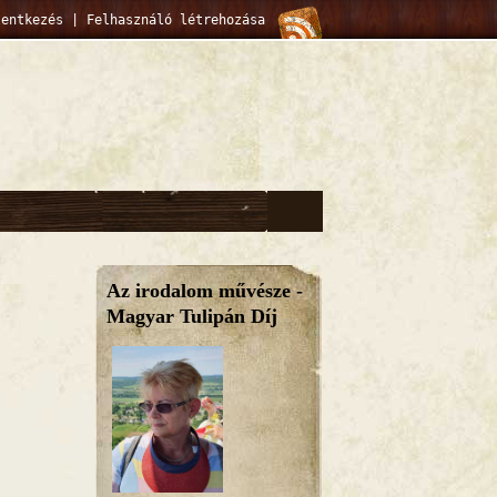
lentkezés
|
Felhasználó létrehozása
Az irodalom művésze -
Magyar Tulipán Díj