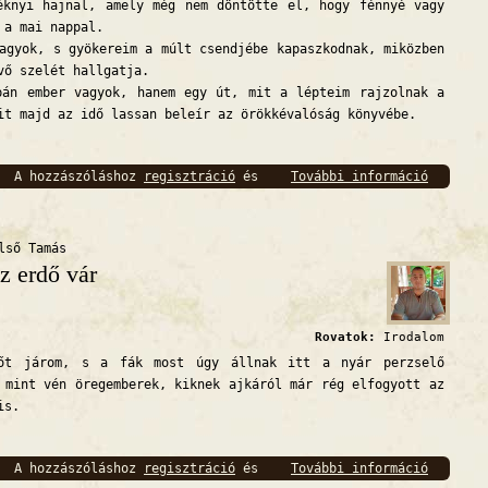
yi hajnal, amely még nem döntötte el, hogy fénnyé vagy
 a mai nappal.
yok, s gyökereim a múlt csendjébe kapaszkodnak, miközben
vő szelét hallgatja.
 ember vagyok, hanem egy út, mit a lépteim rajzolnak a
it majd az idő lassan beleír az örökkévalóság könyvébe.
A hozzászóláshoz
regisztráció
és
További információ
Ki vagy
bejelentkezés
szükséges
lső Tamás
z erdő vár
Rovatok:
Irodalom
járom, s a fák most úgy állnak itt a nyár perzselő
 mint vén öregemberek, kiknek ajkáról már rég elfogyott az
is.
A hozzászóláshoz
regisztráció
és
További információ
Az erdő