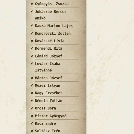
Gyöngyösi Zsuzsa
Juhászné Bérces
Anikó
Kasza Marton Lajos
Komoróczki Zoltán
Kovácsné Lívia
Körmendi Rita
Lénárd József
Lovász Csaba
Istvánné
talommal kapcsolatosan
Márton József
Mezei István
Nagy Erzsébet
Németh Zoltán
Orosz Dóra
Pitter Györgyné
Rácz Endre
Soltész Irén