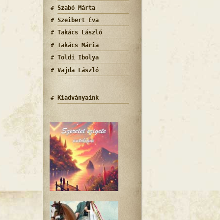
Szabó Márta
Szeibert Éva
Takács László
Takács Mária
Toldi Ibolya
let 2 tartalommal kapcsolatosan
Vajda László
Kiadványaink
let tartalommal kapcsolatosan