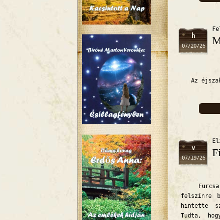
Fe
h
M
07/20/26
Az éjszaka
El
v
F
07/19/26
Furcsa ke
felszínre 
hintette s
Tudta, hog