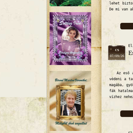
lehet bizt
De mi van a
El
cs
E
07/09/26
Az eső az 
védeni a ta
magába, gyö
fák hatalm
vízhez nehe