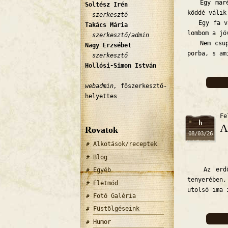
Egy marékn
Soltész Irén
köddé válik
szerkesztő
Egy fa vag
Takács Mária
lombom a jö
szerkesztő/admin
Nem csupán
Nagy Erzsébet
porba, s am
szerkesztő
Hollósi-Simon István
webadmin,
főszerkesztő-
helyettes
Fe
h
A
Rovatok
08/03/26
Alkotások/receptek
Blog
Az erdőt 
Egyéb
tenyerében,
Életmód
utolsó ima 
Fotó Galéria
Füstölgéseink
Humor