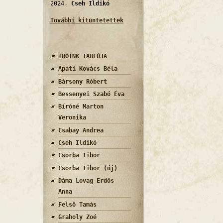
2024.
Cseh Ildikó
További kitüntetettek
ÍRÓINK TABLÓJA
Apáti Kovács Béla
ok én tartalommal kapcsolatosan
Bársony Róbert
Bessenyei Szabó Éva
Bíróné Marton
Veronika
Csabay Andrea
Cseh Ildikó
Csorba Tibor
Csorba Tibor (új)
Dáma Lovag Erdős
Anna
Felső Tamás
 vár tartalommal kapcsolatosan
Graholy Zoé