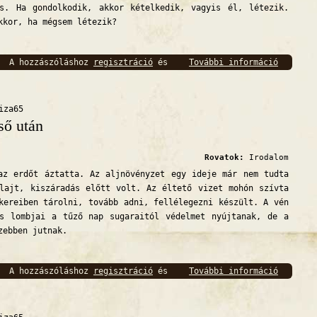
os. Ha gondolkodik, akkor kételkedik, vagyis él, létezik.
kkor, ha mégsem létezik?
A hozzászóláshoz
regisztráció
és
További információ
Filozóf
bejelentkezés
szükséges
iza65
ső után
Rovatok:
Irodalom
erdőt áztatta. Az aljnövényzet egy ideje már nem tudta
lajt, kiszáradás előtt volt. Az éltető vizet mohón szívta
kereiben tárolni, tovább adni, fellélegezni készült. A vén
as lombjai a tűző nap sugaraitól védelmet nyújtanak, de a
zebben jutnak.
A hozzászóláshoz
regisztráció
és
További információ
Eső utá
bejelentkezés
szükséges