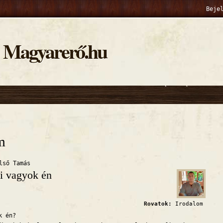
Beje
Magyarerő.hu
hely
m
lső Tamás
i vagyok én
Rovatok:
Irodalom
 én?