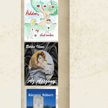
artalommal kapcsolatosan
dés tartalommal kapcsolatosan