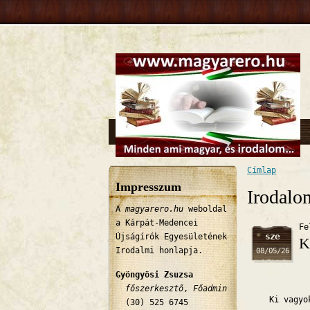
Címlap
Jelenlegi 
Impresszum
Irodalo
A
magyarero.hu
weboldal
a Kárpát-Medencei
Fe
sze
Újságírók Egyesületének
K
Irodalmi honlapja.
08/05/26
Gyöngyösi Zsuzsa
főszerkesztő
,
Főadmin
Ki vagyok
(30) 525 6745