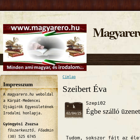
Magyarer
Címlap
Jelenlegi hely
Impresszum
Szeibert Éva
A
magyarero.hu
weboldal
a Kárpát-Medencei
Szepi02
k
Újságírók Egyesületének
Égbe szálló üzen
Irodalmi honlapja.
02/04/25
Gyöngyösi Zsuzsa
főszerkesztő
,
Főadmin
(30) 525 6745
Tudom, sokszor fájt az éle