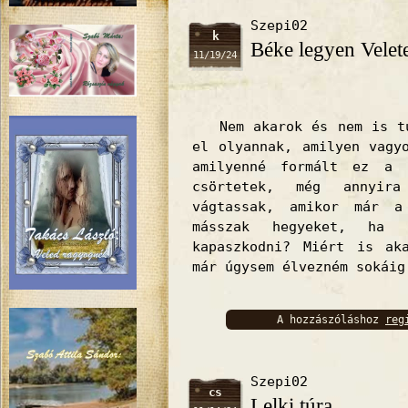
Szepi02
k
Béke legyen Velet
11/19/24
Nem akarok és nem is tud
el olyannak, amilyen vagy
amilyenné formált ez a
csörtetek, még annyir
vágtassak, amikor már 
másszak hegyeket, ha
kapaszkodni? Miért is ak
már úgysem élvezném sokáig
A hozzászóláshoz
reg
bejelentkez
Szepi02
cs
Lelki túra...