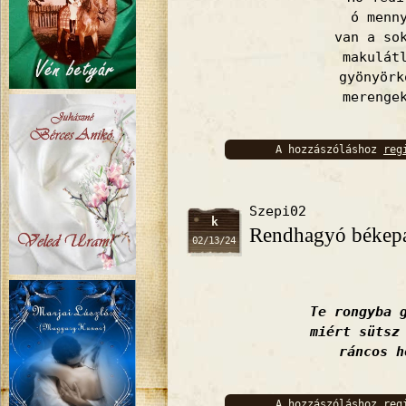
ó menn
van a so
makulát
gyönyörk
merenge
A hozzászóláshoz
reg
bejelentkez
Szepi02
k
Rendhagyó békep
02/13/24
Te rongyba 
miért sütsz
ráncos h
A hozzászóláshoz
reg