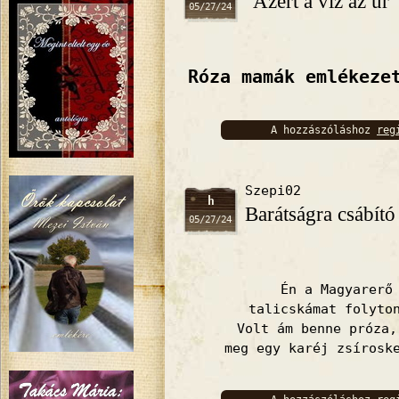
"Azért a víz az úr"
05/27/24
Róza mamák emlékeze
A hozzászóláshoz
reg
bejelentkez
Szepi02
h
Barátságra csábító
05/27/24
Én a Magyarerő
talicskámat folyto
Volt ám benne próza,
meg egy karéj zsírosk