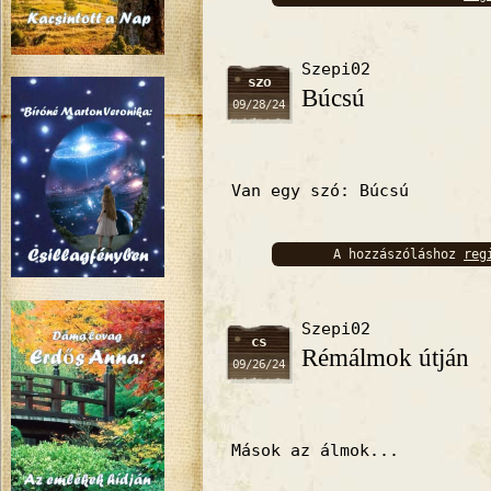
bejelentkez
Szepi02
szo
Búcsú
09/28/24
Van egy szó: Búcsú
A hozzászóláshoz
reg
bejelentkez
Szepi02
cs
Rémálmok útján
09/26/24
Mások az álmok...