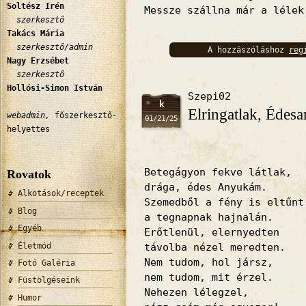
Soltész Irén
Messze szállna már a lélek
szerkesztő
Takács Mária
szerkesztő/admin
A hozzászóláshoz
reg
Nagy Erzsébet
bejelentkez
szerkesztő
Hollósi-Simon István
Szepi02
k
Elringatlak, Édes
webadmin,
főszerkesztő-
01/21/25
helyettes
Betegágyon fekve látlak,
Rovatok
drága, édes Anyukám.
Alkotások/receptek
Szemedből a fény is eltűnt
Blog
a tegnapnak hajnalán.
Egyéb
Erőtlenül, elernyedten
Életmód
távolba nézel meredten.
Nem tudom, hol jársz,
Fotó Galéria
nem tudom, mit érzel.
Füstölgéseink
Nehezen lélegzel,
Humor