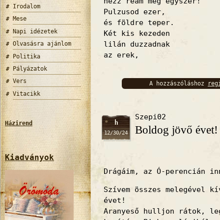
nézz reám még egyszer!
Irodalom
Pulzusod ezer,
Mese
és földre teper.
Napi idézetek
Két kis kezeden
lilán duzzadnak
Olvasásra ajánlom
az erek,
Politika
Pályázatok
Vers
A hozzászóláshoz
reg
Vitacikk
bejelentkez
Szepi02
h
Házirend
Boldog jövő évet!
12/30/24
Kiadványok
Drágáim, az Ó-perencián in
Szívem összes melegével kí
évet!
Aranyeső hulljon rátok, le