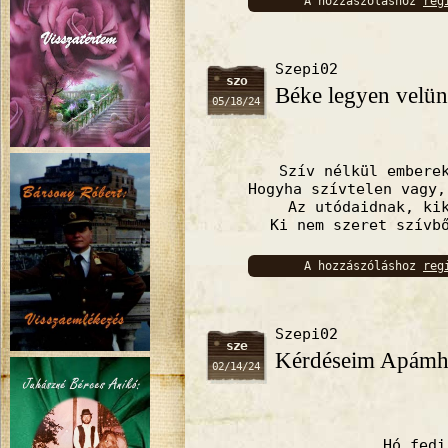
A hozzászóláshoz
reg
bejelentkez
Szepi02
szo
Béke legyen velü
05/18/24
Szív nélkül embere
Hogyha szívtelen vagy,
Az utódaidnak, ki
Ki nem szeret szívb
A hozzászóláshoz
reg
bejelentkez
Szepi02
sze
Kérdéseim Apámho
02/14/24
Hó fedi