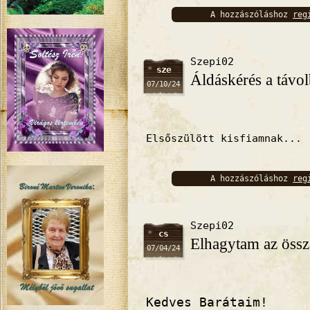
A hozzászóláshoz
reg
bejelentkez
Szepi02
sze
Áldáskérés a távol
07/10/24
Elsőszülött kisfiamnak...
A hozzászóláshoz
reg
bejelentkez
Szepi02
cs
Elhagytam az össze
07/04/24
Kedves Barátaim!