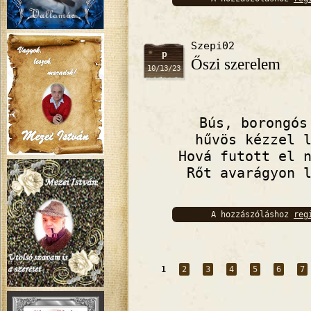
bejelentkez
Szepi02
p
Őszi szerelem
10/13/23
Bús, borongós
hűvös kézzel 
Hová futott el 
Rőt avarágyon 
A hozzászóláshoz
reg
bejelentkez
Oldalak
1
2
3
4
5
6
7