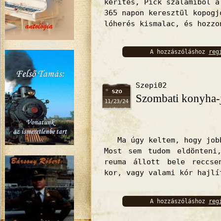
kerítés, Pick szalámiból a
365 napon keresztül kopogj
lóherés kismalac, és hozzo
A hozzászóláshoz
reg
bejelentkez
Szepi02
szo
Szombati konyha-j
11/23/24
Ma úgy keltem, hogy jobb
Most sem tudom eldönteni
reuma állott bele reccse
kor, vagy valami kór hajlí
A hozzászóláshoz
reg
bejelentkez