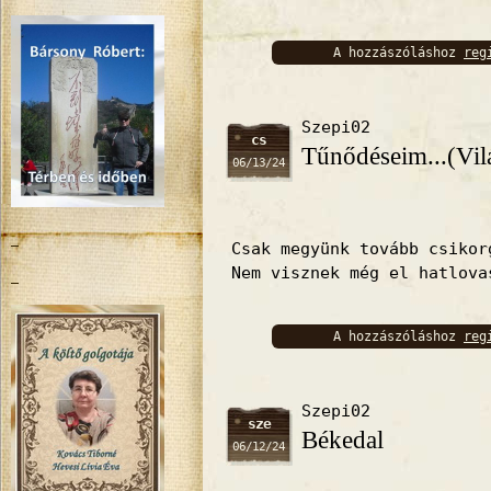
A hozzászóláshoz
reg
bejelentkez
Szepi02
cs
Tűnődéseim...(Vil
06/13/24
Csak megyünk tovább csikor
Nem visznek még el hatlova
A hozzászóláshoz
reg
bejelentkez
Szepi02
sze
Békedal
06/12/24