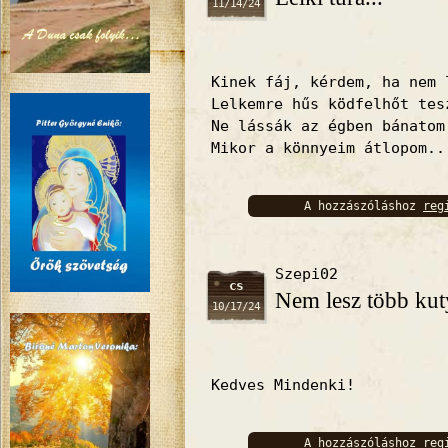
11/14/24
Kinek fáj, kérdem, ha nem 
Lelkemre hűs ködfelhőt tes
Ne lássák az égben bánatom
Mikor a könnyeim átlopom..
A hozzászóláshoz
reg
bejelentkez
Szepi02
cs
Nem lesz több ku
10/17/24
Kedves Mindenki!
A hozzászóláshoz
reg