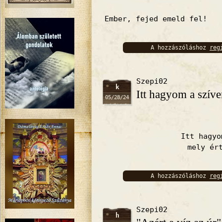
Ember, fejed emeld fel!
A hozzászóláshoz
reg
bejelentkez
Szepi02
k
Itt hagyom a szív
05/28/24
Itt hagyo
mely ér
A hozzászóláshoz
reg
bejelentkez
Szepi02
h