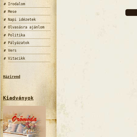
Irodalom
Mese
Napi idézetek
Olvasásra ajánlom
Politika
Pályázatok
Vers
Vitacikk
Házirend
Kiadványok