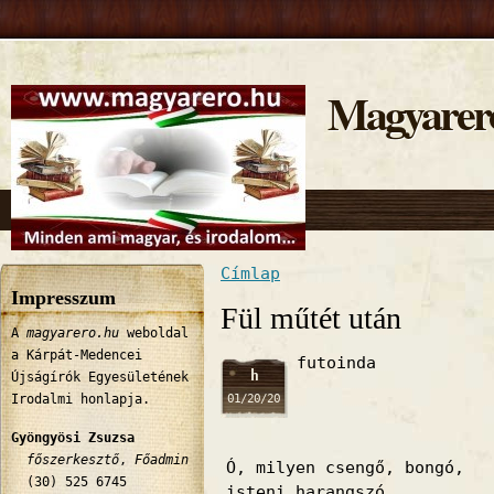
Magyarer
Címlap
Jelenlegi hely
Impresszum
Fül műtét után
A
magyarero.hu
weboldal
a Kárpát-Medencei
futoinda
h
Újságírók Egyesületének
01/20/20
Irodalmi honlapja.
Gyöngyösi Zsuzsa
főszerkesztő
,
Főadmin
Ó, milyen csengő, bongó,
(30) 525 6745
isteni harangszó