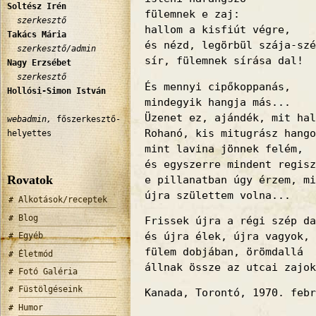
Soltész Irén
fülemnek e zaj:
szerkesztő
hallom a kisfiút végre,
Takács Mária
és nézd, legörbül szája-szé
szerkesztő/admin
sír, fülemnek sírása dal!
Nagy Erzsébet
szerkesztő
És mennyi cipőkoppanás,
Hollósi-Simon István
mindegyik hangja más...
Üzenet ez, ajándék, mit hal
webadmin,
főszerkesztő-
Rohanó, kis mitugrász hango
helyettes
mint lavina jönnek felém,
és egyszerre mindent regisz
Rovatok
e pillanatban úgy érzem, mi
újra születtem volna...
Alkotások/receptek
Blog
Frissek újra a régi szép da
és újra élek, újra vagyok,
Egyéb
fülem dobjában, örömdallá
Életmód
állnak össze az utcai zajok
Fotó Galéria
Füstölgéseink
Kanada, Torontó, 1970. febr
Humor