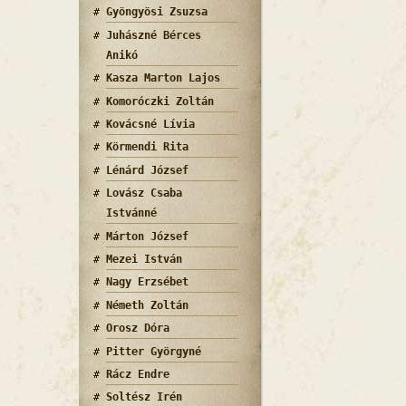
Gyöngyösi Zsuzsa
Juhászné Bérces
Anikó
Kasza Marton Lajos
Komoróczki Zoltán
Kovácsné Lívia
Körmendi Rita
Lénárd József
Lovász Csaba
Istvánné
Márton József
Mezei István
Nagy Erzsébet
Németh Zoltán
Orosz Dóra
Pitter Györgyné
Rácz Endre
Soltész Irén