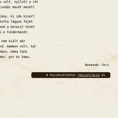
s volt, nyílott a rét
csodás mesét mesélt
lány, ki ide kísért
totta lágyan fejét
zed a kereszt tövét
i e tündérmesét.
 nem kiált már
nd, mammon volt, kár
mbon, néma tanú
mor, por és hamu.
Rovatok:
Vers
A hozzászóláshoz
regisztráció
és
bejelentkezés
szükséges