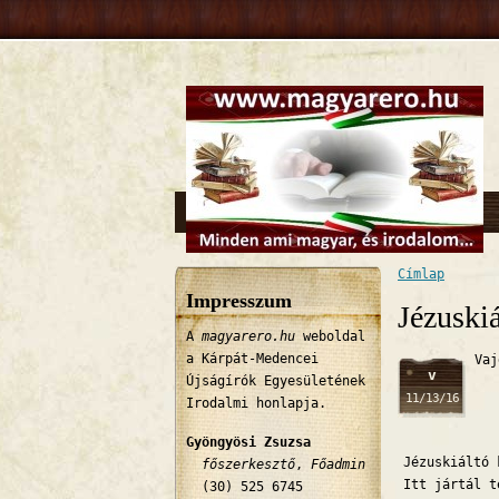
Címlap
Jelenlegi 
Impresszum
Jézuskiá
A
magyarero.hu
weboldal
a Kárpát-Medencei
Vaj
v
Újságírók Egyesületének
11/13/16
Irodalmi honlapja.
Gyöngyösi Zsuzsa
Jézuskiáltó 
főszerkesztő
,
Főadmin
Itt jártál t
(30) 525 6745