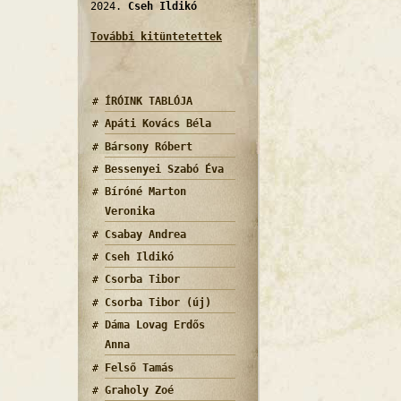
2024.
Cseh Ildikó
További kitüntetettek
ÍRÓINK TABLÓJA
Apáti Kovács Béla
Bársony Róbert
Bessenyei Szabó Éva
Bíróné Marton
Veronika
Csabay Andrea
Cseh Ildikó
Csorba Tibor
Csorba Tibor (új)
Dáma Lovag Erdős
Anna
Felső Tamás
Graholy Zoé