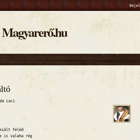
Beje
Magyarerő.hu
hely
ltó
da Laci
kiált feléd
e is valaha rég