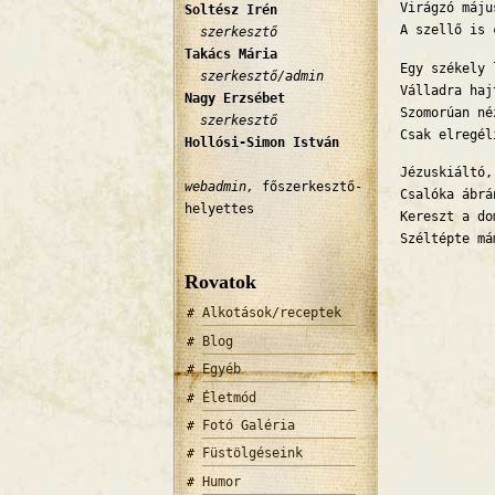
Virágzó máju
Soltész Irén
A szellő is 
szerkesztő
Takács Mária
Egy székely 
szerkesztő/admin
Válladra haj
Nagy Erzsébet
Szomorúan né
szerkesztő
Csak elregél
Hollósi-Simon István
Jézuskiáltó,
webadmin,
főszerkesztő-
Csalóka ábrá
helyettes
Kereszt a do
Széltépte má
Rovatok
Alkotások/receptek
Blog
Egyéb
Életmód
Fotó Galéria
Füstölgéseink
Humor