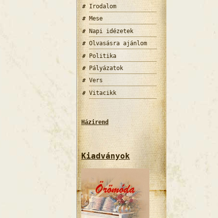
Irodalom
Mese
Napi idézetek
Olvasásra ajánlom
Politika
Pályázatok
Vers
Vitacikk
Házirend
Kiadványok