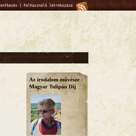
lentkezés
|
Felhasználó létrehozása
Az irodalom művésze -
Magyar Tulipán Díj