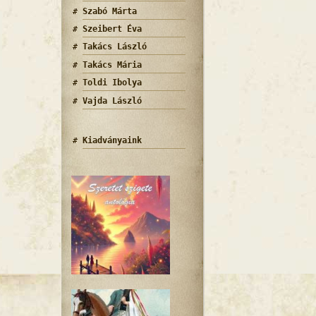
Szabó Márta
Szeibert Éva
Takács László
Takács Mária
Toldi Ibolya
Vajda László
Kiadványaink