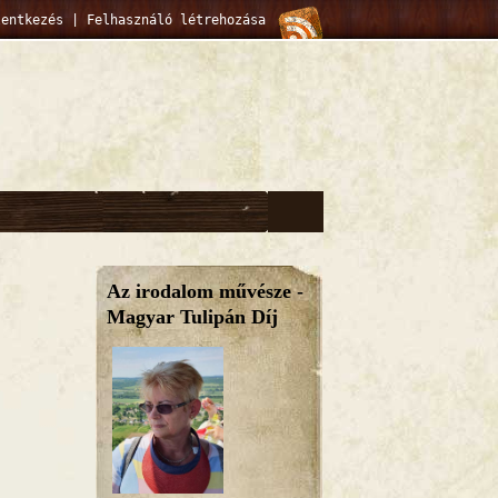
lentkezés
|
Felhasználó létrehozása
Az irodalom művésze -
Magyar Tulipán Díj