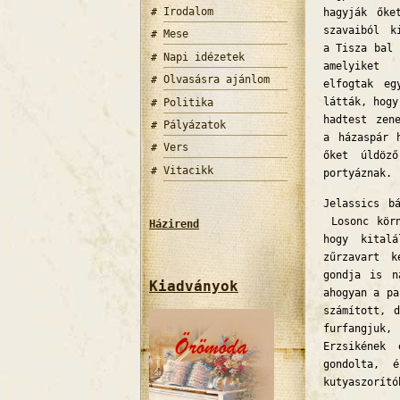
Irodalom
hagyják őke
szavaiból k
Mese
a Tisza bal 
Napi idézetek
amelyiket a
Olvasásra ajánlom
elfogtak eg
látták, hogy
Politika
hadtest zen
Pályázatok
a házaspár 
Vers
őket úldöző
Vitacikk
portyáznak.
Jelassics b
Losonc körn
Házirend
hogy kital
zűrzavart k
gondja is n
Kiadványok
ahogyan a pa
számított, 
furfangjuk,
Erzsikének
gondolta, 
kutyaszorító