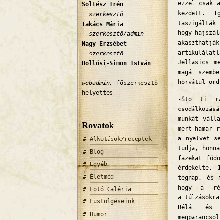
ezzel csak a
Soltész Irén
kezdett. Ig
szerkesztő
taszigálták
Takács Mária
hogy hajszál
szerkesztő/admin
akaszthatjá
Nagy Erzsébet
artikulálat
szerkesztő
Jellasics m
Hollósi-Simon István
magát szembe
horvátul ord
webadmin,
főszerkesztő-
helyettes
-Što ti ra
csodálkozásá
munkát váll
Rovatok
mert hamar r
a nyelvet s
Alkotások/receptek
tudja, honna
Blog
fazekat fód
Egyéb
érdekelte. 
Életmód
tegnap, és 
hogy a rém
Fotó Galéria
a túlzásokra
Füstölgéseink
Bélát és 
Humor
megparancso