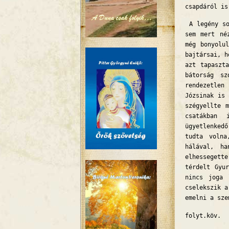
csapdáról is
A legény so
sem mert né
még bonyolu
bajtársai, h
azt tapaszt
bátorság sz
rendezetlen
Józsinak is 
szégyellte 
csatákban 
ügyetlenked
tudta volna
hálával, ha
elhessegett
térdelt Gyu
nincs joga 
cselekszik a
emelni a sze
folyt.köv.