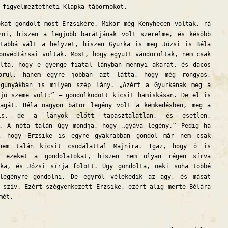
 figyelmeztetheti Klapka tábornokot.
kat gondolt most Erzsikére. Mikor még Kenyhecen voltak, rá
zni, hiszen a legjobb barátjának volt szerelme, és később
ltabbá vált a helyzet, hiszen Gyurka is meg Józsi is Béla
onvédtársai voltak. Most, hogy együtt vándoroltak, nem csak
alta, hogy e gyenge fiatal lányban mennyi akarat, és dacos
orul, hanem egyre jobban azt látta, hogy még rongyos,
 gúnyákban is milyen szép lány. „Azért a Gyurkának meg a
jó szeme volt:” – gondolkodott kicsit hamiskásan. De el is
magát. Béla nagyon bátor legény volt a kémkedésben, meg a
is, de a lányok előtt tapasztalatlan, és esetlen,
ő. A nóta talán úgy mondja, hogy „gyáva legény.” Pedig ha
, hogy Erzsike is egyre gyakrabban gondol már nem csak
nem talán kicsit csodálattal Majnira. Igaz, hogy ő is
e ezeket a gondolatokat, hiszen nem olyan régen sírva
rka, és Józsi sírja fölött. Úgy gondolta, neki soha többé
legényre gondolni. De egyről vélekedik az agy, és másat
 szív. Ezért szégyenkezett Erzsike, ezért alig merte Bélára
mét.