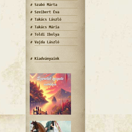
Szabó Márta
Szeibert Éva
Takács László
Takács Mária
Toldi Ibolya
Vajda László
Kiadványaink