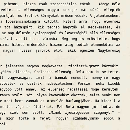
t pihenni, hiszen csak szerencsétlen tótok. Ahogy Béla
ivette, az ellenséges magyar seregek már sűrűn ellepték
partját, és Szolnok környékét erősen védik. A jelentésében,
 főparancsnokságra küldött, kitért arra, hogy előőrsei
y tót házaspárt, kik tegnap hagyták el Kecskemétet, és
 az nap délután gyalogságból és lovasságból álló ellenséges
eszóval vonult be a városba. Még meg is erősítette, hogy
hírei hitelt érdemlőek, hiszen alig tudtak elmenekülni az
 magyar huszár járőrök elől, akik egészen Nagykőrösig
án jelentése nagyon megkeverte Windiszch-grätz kártyáit.
yékén ellenség, Szolnokon ellenség. Béla nem is sejtette,
ált zagyvaságai, amit a bánnak mondott, mennyire nagy
eltettek az osztrák hadvezetésben. Persze, neki kisebb
agyobb volt ennél. Az ellenség hadállásai mögé kerültek,
rancs szólt, sőt, olyan kavarodást okoztak, amire senki nem
de most bent vannak az oroszlán barlangjában. Ha kiderül a
 menten vége az életüknek. Ezt Béla nagyon jól tudta, de
 egy szót sem szólt. „Minek ijesztgessem szegényt.” –
és azon törte a fejét, hogyan szabaduljanak ebből a
ból.