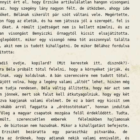
nnyit ért el, hogy Erzsike artikulálatlan hangon visongani
az, hogy szegény lány nagyon félt, de útközben, ahogy ide
 őket, Bélának sikerült pár szót váltani vele. Megértette,
on függ az életük, és ha nem játssza jól a szerepét, fel is
k őket. A rémült ijedtséget nem is kellett mímelni, és az
lan visongást Benyiczki őrnagytól kicsit elsajátította.
eglepődött, mikor egy visongó néma tót asszonnyal találta
, akit nem is tudott kihallgatni. De mikor Bélához fordulva
ította:
diš ovdje, kopilard? (Mit kerestek itt, disznók?)-
ra Béla próbált tótul felelni, hogy a környéket járják, és
alnak, vagy koldulnak. A bán szerencsére nem tudott tótul,
ájött volna, hogy a legény valami „áltót“ lehet, hiszen még
em tudja rendesen. Béla váltig állította, hogy már azt sem
n jönnek, mert sok falut kell átkutyagolniuk, hogy egy két
ozva kapjanak valami élelmet. De ez a bánt egy kicsit sem
Inkább arról faggatta a „drótostótokat“, honnan indultak
főleg a magyar csapatok mozgása felől érdeklődött. Tudta,
ült, szerencsétlen emberek félelmükben hajlamosak
, de biztosan nem hazudnak. Mikor a kihallgatást befejezte,
Erzsikét bezáratta egy parasztház pitvarába, de
lta az őröknek, hogy adjanak nekik valami ennivalót, és