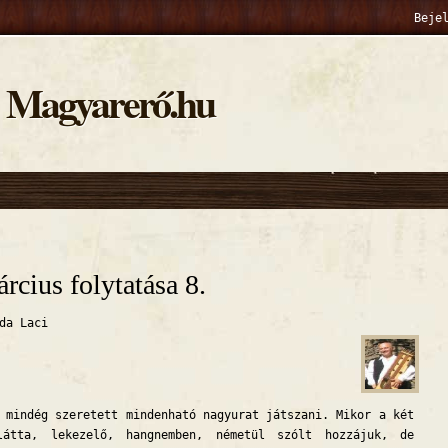
Beje
Magyarerő.hu
hely
rcius folytatása 8.
da Laci
 mindég szeretett mindenható nagyurat játszani. Mikor a két
látta, lekezelő, hangnemben, németül szólt hozzájuk, de