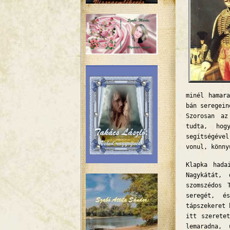
minél hamar
bán seregein
Szorosan az
tudta, hog
segítségével
vonul, könny
Klapka hada
Nagykátát,
szomszédos 
seregét, é
tápszekeret 
itt szerete
lemaradna,