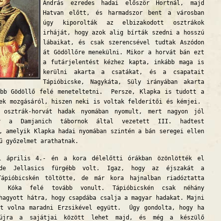
András ezredes hadai először Hortnál, majd
Hatvan előtt, és harmadszor bent a városban
úgy kiporolták az elbizakodott osztrákok
irháját, hogy azok alig bírták szedni a hosszú
lábaikat, és csak szerencsével tudtak Aszódon
át Gödöllőre menekülni. Mikor a horvát bán ezt
a futárjelentést kézhez kapta, inkább maga is
kerülni akarta a csatákat, és a csapatait
Tápióbicske, Nagykáta, Süly irányában akarta
abb Gödöllő felé meneteltetni. Persze, Klapka is tudott a
ek mozgásáról, hiszen neki is voltak felderítői és kémjei.
 osztrák-horvát hadak nyomában nyomult, mert nagyon jól
y a Damjanich tábornok által vezetett III. hadtest
, amelyik Klapka hadai nyomában szintén a bán seregei ellen
ű győzelmet arathatnak.
i április 4.- én a kora délelőtti órákban özönlötték el
 de Jellasics fürgébb volt. Igaz, hogy az éjszakát a
Tápióbicskén töltötte, de már kora hajnalban riadóztatta
s Kóka felé tovább vonult. Tápióbicskén csak néhány
hagyott hátra, hogy csapdába csalja a magyar hadakat. Majni
tt volna maradni Erzsikével együtt. Úgy gondolta, hogy ha
 újra a sajátjai között lehet majd, és még a készülő