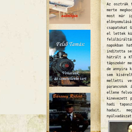
Az osztrák 
merte megko
most már ig
előnyomulás
csapatokat 
el lettek kü
felülbírál
napokban ha
indította se
hátrált a K
tápszekér me
de annyira k
sem kísérel
melletti v
parancsnok 
ellene felvo
kinevezett 
hadi tapasz
hadait, me
nyúlvadásza