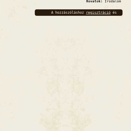
Rovatok:
Irodalom
A hozzászóláshoz
regisztráció
és
bejelentkezés
szükséges