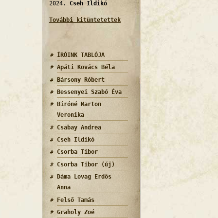
2024.
Cseh Ildikó
További kitüntetettek
ÍRÓINK TABLÓJA
Apáti Kovács Béla
Bársony Róbert
Bessenyei Szabó Éva
Bíróné Marton
Veronika
Csabay Andrea
Cseh Ildikó
Csorba Tibor
Csorba Tibor (új)
Dáma Lovag Erdős
Anna
Felső Tamás
Graholy Zoé