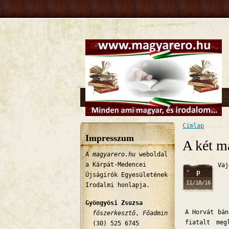
Címlap
Jelenlegi 
Impresszum
A két má
A
magyarero.hu
weboldal
a Kárpát-Medencei
Vaj
p
Újságírók Egyesületének
11/18/16
Irodalmi honlapja.
Gyöngyösi Zsuzsa
A Horvát bán
főszerkesztő
,
Főadmin
fiatalt meg
(30) 525 6745