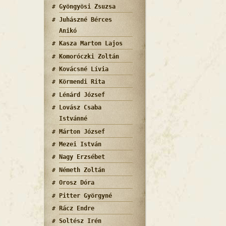
Gyöngyösi Zsuzsa
Juhászné Bérces
Anikó
Kasza Marton Lajos
Komoróczki Zoltán
Kovácsné Lívia
Körmendi Rita
Lénárd József
Lovász Csaba
Istvánné
Márton József
Mezei István
Nagy Erzsébet
Németh Zoltán
Orosz Dóra
Pitter Györgyné
Rácz Endre
Soltész Irén