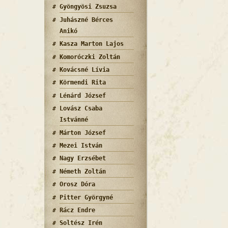
Gyöngyösi Zsuzsa
Juhászné Bérces
Anikó
Kasza Marton Lajos
Komoróczki Zoltán
Kovácsné Lívia
Körmendi Rita
Lénárd József
Lovász Csaba
Istvánné
Márton József
Mezei István
Nagy Erzsébet
Németh Zoltán
Orosz Dóra
Pitter Györgyné
Rácz Endre
Soltész Irén