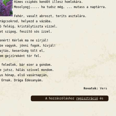
Hímes csipkés kendőt illesz homlokára.
Mosolyogj..... ha tudsz még, ... mutass a naptárra.
Fehér, vasalt abroszt, teríts asztalára.
rágcsokrod, helyezd a vázába.
ó feléig, kristálytiszta vízzel.
et szipog, feszítő sós ízzel.
enért! Kérlek ma ne sírjál!
ze vagyok, jönni fogok, hívjál!
ajtás, keserűség tölt el,
em gejzíreként tör fel.
 feledlek, bár ezer a gondom.
e jutsz, hálás szívvel mondom.
us hónap, első vasárnapján,
 Úrnak. Drága Édesanyám.
Rovatok:
Vers
A hozzászóláshoz
regisztráció
és
bejelentkezés
szükséges