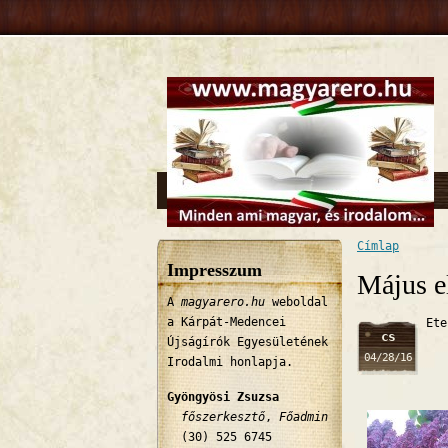
Címlap
Jelenlegi 
Impresszum
Május e
A
magyarero.hu
weboldal
a Kárpát-Medencei
Ete
cs
Újságírók Egyesületének
04/28/16
Irodalmi honlapja.
Gyöngyösi Zsuzsa
főszerkesztő
,
Főadmin
(30) 525 6745