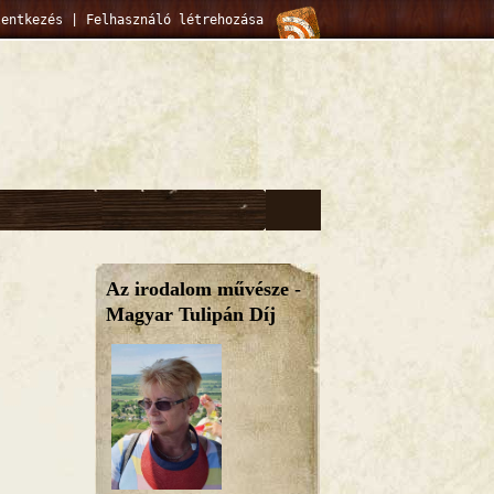
lentkezés
|
Felhasználó létrehozása
Az irodalom művésze -
Magyar Tulipán Díj