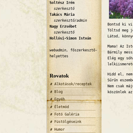
Soltész Irén
szerkesztő
Takács Mária
szerkesztő/admin
Bontsd ki vi
Nagy Erzsébet
Töltsd meg j
szerkesztő
Látod, könny
Hollósi-Simon István
Mama! Az Ist
webadmin,
főszerkesztő-
Bármily mess
helyettes
Elég egy sóh
lelkiismeret
Hidd el, nem
Rovatok
Sűrűn eszemb
Alkotások/receptek
Nem csak máj
Blog
köszönlek az
Egyéb
Életmód
Fotó Galéria
Füstölgéseink
Humor