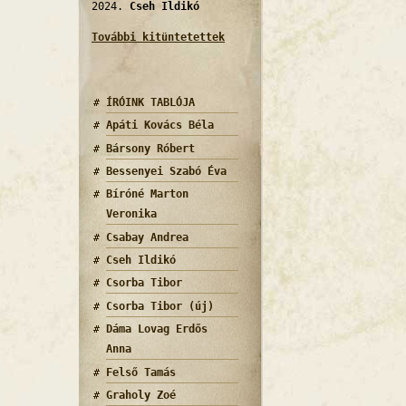
2024.
Cseh Ildikó
További kitüntetettek
ÍRÓINK TABLÓJA
Apáti Kovács Béla
Bársony Róbert
Bessenyei Szabó Éva
Bíróné Marton
Veronika
Csabay Andrea
Cseh Ildikó
Csorba Tibor
Csorba Tibor (új)
Dáma Lovag Erdős
Anna
Felső Tamás
Graholy Zoé