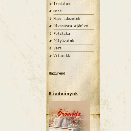
Irodalom
Mese
Napi idézetek
Olvasásra ajánlom
Politika
Pályázatok
Vers
Vitacikk
Házirend
Kiadványok