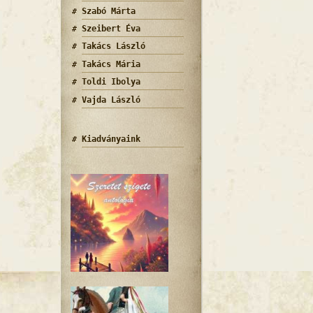
Szabó Márta
Szeibert Éva
Takács László
Takács Mária
Toldi Ibolya
Vajda László
Kiadványaink