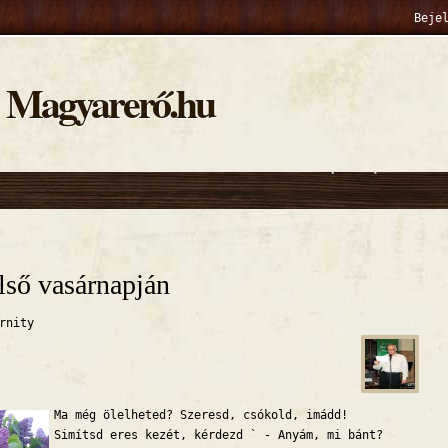
Beje
Magyarerő.hu
hely
lső vasárnapján
rnity
Ma még ölelheted? Szeresd, csókold, imádd!
Simítsd eres kezét, kérdezd ` - Anyám, mi bánt?