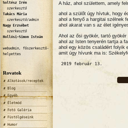
Soltész Irén
A ház, ahol születtem, amely fel
szerkesztő
ahol a szülőt úgy hívtuk, hogy é
Takács Mária
ahol a fenyő a hargitai szélnek fe
szerkesztő/admin
ahol akarat van s az élet igénye
Nagy Erzsébet
szerkesztő
Ahol az ősi gyökér, tartó gyökér
Hollósi-Simon István
ahol az Isten tenyerén tartja a fa
ahol egy közös családért folyik 
webadmin,
főszerkesztő-
amit úgy hívunk ma is: Székelyfö
helyettes
2019 február 13.
Rovatok
Alkotások/receptek
Blog
Egyéb
Életmód
Fotó Galéria
Füstölgéseink
Humor