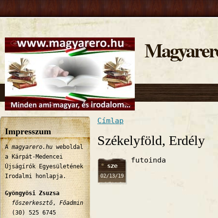
Magyarer
Címlap
Jelenlegi hely
Impresszum
Székelyföld, Erdély
A
magyarero.hu
weboldal
a Kárpát-Medencei
futoinda
sze
Újságírók Egyesületének
02/13/19
Irodalmi honlapja.
Gyöngyösi Zsuzsa
főszerkesztő
,
Főadmin
(30) 525 6745