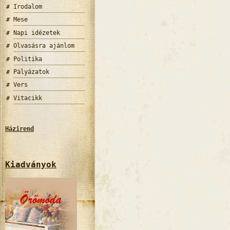
Irodalom
Mese
Napi idézetek
Olvasásra ajánlom
Politika
Pályázatok
Vers
Vitacikk
Házirend
Kiadványok