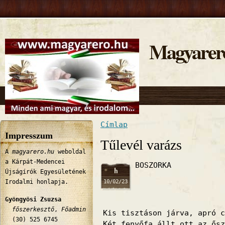
Magyarer
Címlap
Jelenlegi hely
Impresszum
Tűlevél varázs
A
magyarero.hu
weboldal
a Kárpát-Medencei
BOSZORKA
h
Újságírók Egyesületének
10/02/23
Irodalmi honlapja.
Gyöngyösi Zsuzsa
főszerkesztő
,
Főadmin
Kis tisztáson járva, apró c
(30) 525 6745
Két fenyőfa állt ott az ősz