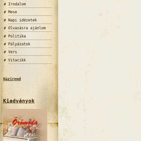
Irodalom
Mese
Napi idézetek
Olvasásra ajánlom
Politika
Pályázatok
Vers
Vitacikk
Házirend
Kiadványok