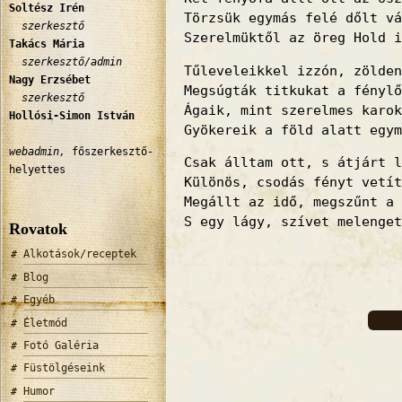
Soltész Irén
Törzsük egymás felé dőlt vá
szerkesztő
Szerelmüktől az öreg Hold i
Takács Mária
szerkesztő/admin
Tűleveleikkel izzón, zölden
Nagy Erzsébet
Megsúgták titkukat a fénylő
szerkesztő
Ágaik, mint szerelmes karok
Hollósi-Simon István
Gyökereik a föld alatt egym
webadmin,
főszerkesztő-
Csak álltam ott, s átjárt l
helyettes
Különös, csodás fényt vetít
Megállt az idő, megszűnt a 
S egy lágy, szívet melenget
Rovatok
Alkotások/receptek
Blog
Egyéb
Életmód
Fotó Galéria
Füstölgéseink
Humor