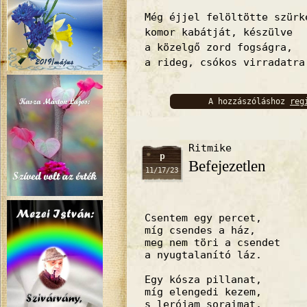
Még éjjel felöltötte szürk
komor kabátját, készülve
a közelgő zord fogságra,
a rideg, csókos virradatra
A hozzászóláshoz
reg
bejelentkez
Ritmike
p
Befejezetlen
11/17/23
Csentem egy percet,
míg csendes a ház,
meg nem töri a csendet
a nyugtalanító láz.
Egy kósza pillanat,
míg elengedi kezem,
s lerójam soraimat,