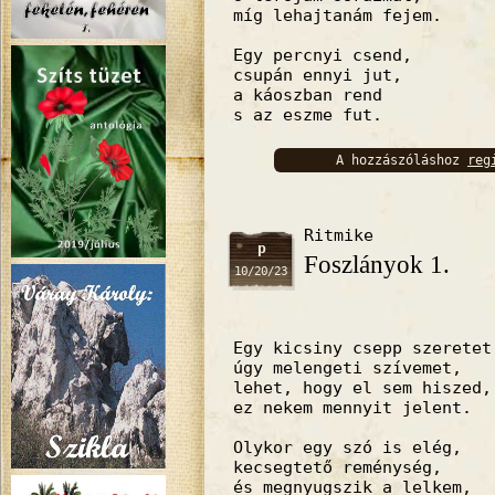
míg lehajtanám fejem.
Egy percnyi csend,
csupán ennyi jut,
a káoszban rend
s az eszme fut.
A hozzászóláshoz
reg
bejelentkez
Ritmike
p
Foszlányok 1.
10/20/23
Egy kicsiny csepp szeretet
úgy melengeti szívemet,
lehet, hogy el sem hiszed,
ez nekem mennyit jelent.
Olykor egy szó is elég,
kecsegtető reménység,
és megnyugszik a lelkem,