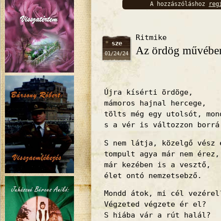
A hozzászóláshoz
reg
bejelentkez
Ritmike
sze
Az ördög művébe
01/24/24
Újra kísérti ördöge,
mámoros hajnal hercege,
tölts még egy utolsót, mon
s a vér is változzon borrá
S nem látja, közelgő vész 
tompult agya már nem érez,
már kezében is a vesztő,
élet ontó nemzetsebző.
Mondd átok, mi cél vezérel
Végzeted végzete ér el?
S hiába vár a rút halál?