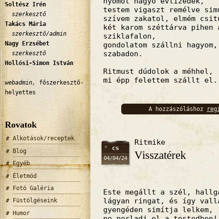
nyomot hagyó évtizedek,
Soltész Irén
testem vigaszt remélve sim
szerkesztő
szívem zakatol, elmém csit
Takács Mária
két karom széttárva pihen 
szerkesztő/admin
sziklafalon,
Nagy Erzsébet
gondolatom szállni hagyom
szabadon.
szerkesztő
Hollósi-Simon István
Ritmust dúdolok a méhhel,
mi épp felettem szállt el.
webadmin,
főszerkesztő-
helyettes
A hozzászóláshoz
reg
bejelentkez
Rovatok
Alkotások/receptek
Ritmike
cs
Blog
Visszatérek
04/04/24
Egyéb
Életmód
Fotó Galéria
Este megállt a szél, hallg
lágyan ringat, és így vall
Füstölgéseink
gyengéden simítja lelkem,
Humor
ne porladj el a testedben!