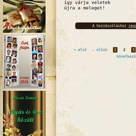
így várja veletek
újra a meleget!
A hozzászóláshoz
reg
bejelentkez
Oldalak
« első
‹ előző
1
2
3
következő