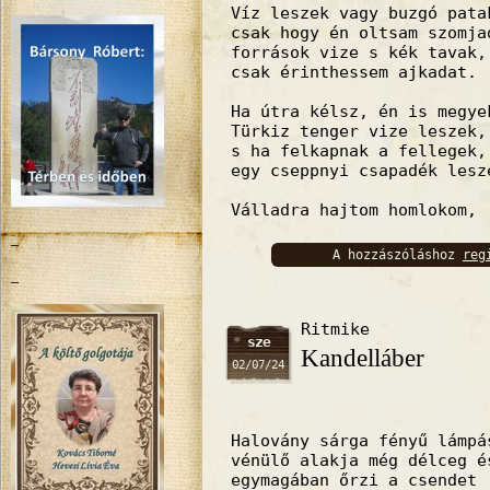
Víz leszek vagy buzgó pata
csak hogy én oltsam szomj
források vize s kék tavak,
csak érinthessem ajkadat.
Ha útra kélsz, én is megye
Türkiz tenger vize leszek,
s ha felkapnak a fellegek,
egy cseppnyi csapadék lesz
Válladra hajtom homlokom,
A hozzászóláshoz
reg
bejelentkez
Ritmike
sze
Kandelláber
02/07/24
Halovány sárga fényű lámpá
vénülő alakja még délceg é
egymagában őrzi a csendet