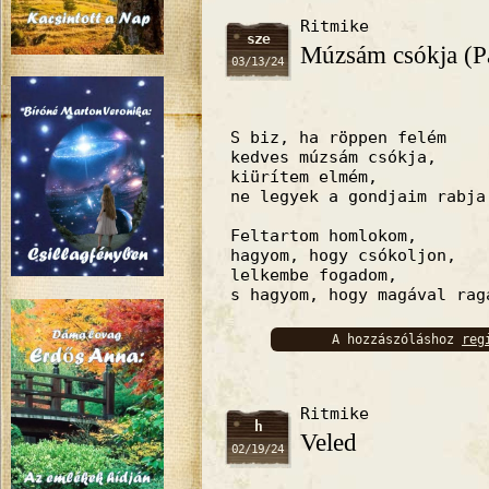
Ritmike
sze
Múzsám csókja (Pá
03/13/24
S biz, ha röppen felém
kedves múzsám csókja,
kiürítem elmém,
ne legyek a gondjaim rabja
Feltartom homlokom,
hagyom, hogy csókoljon,
lelkembe fogadom,
s hagyom, hogy magával rag
A hozzászóláshoz
reg
bejelentkez
Ritmike
h
Veled
02/19/24