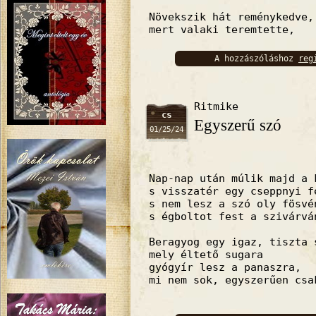
Növekszik hát reménykedve,
mert valaki teremtette,
A hozzászóláshoz
reg
bejelentkez
Ritmike
cs
Egyszerű szó
01/25/24
Nap-nap után múlik majd a 
s visszatér egy cseppnyi f
s nem lesz a szó oly fösvé
s égboltot fest a szivárvá
Beragyog egy igaz, tiszta 
mely éltető sugara
gyógyír lesz a panaszra,
mi nem sok, egyszerűen csa