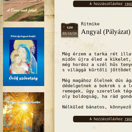
A hozzászóláshoz
reg
bejelentkez
Ritmike
sze
Angyal (Pályázat)
03/13/24
Még érzem a tarka rét illa
midőn újra éled a kikelet,
még hordoz a szél hűs teny
s világgá kürtöli jöttödet
Még magához ölelnek dús ág
dédelgetnek a bokrok s a 
remegek, úgy szeretlek tég
oly boldogság, ha rád gond
Nélküled bánatos, könnyező
A hozzászóláshoz
reg
bejelentkez