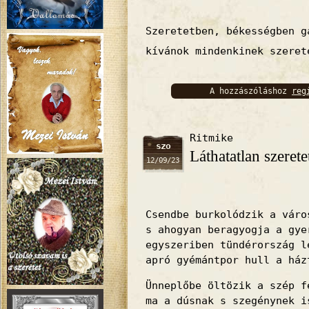
Szeretetben, békességben g
kívánok mindenkinek szeret
A hozzászóláshoz
reg
bejelentkez
Ritmike
szo
Láthatatlan szerete
12/09/23
Csendbe burkolódzik a váro
s ahogyan beragyogja a gye
egyszeriben tündérország l
apró gyémántpor hull a ház
Ünneplőbe öltözik a szép f
ma a dúsnak s szegénynek i