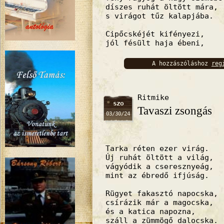
díszes ruhát öltött mára,
s virágot tűz kalapjába.
Cipőcskéjét kifényezi,
jól fésült haja ébeni,
A hozzászóláshoz
reg
bejelentkez
Ritmike
szo
Tavaszi zsongás
03/30/24
Tarka réten ezer virág.
Új ruhát öltött a világ,
vágyódik a cseresznyeág,
mint az ébredő ifjúság.
Rügyet fakasztó napocska,
csírázik már a magocska,
és a katica napozna,
száll a zümmögő dalocska.