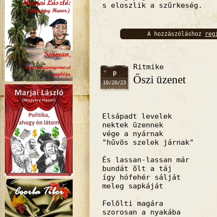
s eloszlik a szürkeség.
A hozzászóláshoz
reg
bejelentkez
Ritmike
p
Őszi üzenet
10/20/23
Elsápadt levelek
nektek üzennek
vége a nyárnak
"hűvös szelek járnak"
És lassan-lassan már
bundát ölt a táj
így hófehér sálját
meleg sapkáját
Felölti magára
szorosan a nyakába