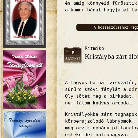
és amíg könnyeid fürösztik
a komor bánat hagyja el le
A hozzászóláshoz
reg
bejelentkez
Ritmike
p
Kristályba zárt ál
11/24/23
A fagyos hajnal visszatér,
sűrűre szövi fátylát a dér
Oly sötét még a pirkadat,
nem látom kedves arcodat.
Kristályokba zárt tegnapok
körberajzolódó lábnyomok
még őrzik néhány pillanatr
emlékeidet hátrahagyva.