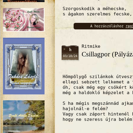
Szorgoskodik a méhecske,
s ágakon szerelmes fecske,
A hozzászóláshoz
reg
bejelentkez
Ritmike
h
Csillagpor (Pályáz
03/18/24
Hömpölygő szilánkok útvesz
ellepi sebzett lelkemet a 
óh, csak még egy csókért k
még a haldokló képzelet a 
S ha mégis megszánnád ajka
hajolnál-e felém?
Vagy csak záport hintenél 
hogy ne szeress újra belém