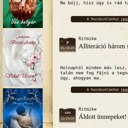
Ne bújj, hisz úgy is rád t
A hozzászóláshoz
reg
bejelentkez
Ritmike
p
Alliteráció három 
01/19/24
Holnaptól minden más lesz,
talán nem fog fájni a tegn
úgy, ahogyan ma.
A hozzászóláshoz
reg
bejelentkez
Ritmike
szo
Áldott ünnepeket!
12/23/23