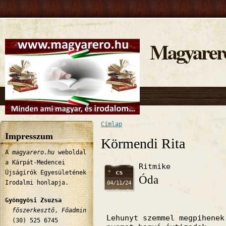
Magyarer
Címlap
Jelenlegi hely
Impresszum
Körmendi Rita
A
magyarero.hu
weboldal
a Kárpát-Medencei
Ritmike
cs
Újságírók Egyesületének
Óda
Irodalmi honlapja.
04/11/24
Gyöngyösi Zsuzsa
főszerkesztő
,
Főadmin
Lehunyt szemmel megpihenek
(30) 525 6745