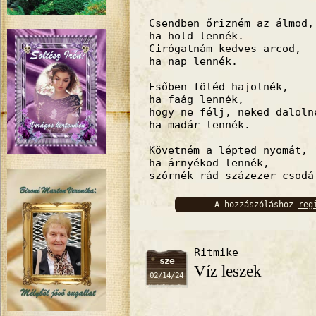
Csendben őrizném az álmod,
ha hold lennék.
Cirógatnám kedves arcod,
ha nap lennék.
Esőben föléd hajolnék,
ha faág lennék,
hogy ne félj, neked daloln
ha madár lennék.
Követném a lépted nyomát,
ha árnyékod lennék,
szórnék rád százezer csodá
A hozzászóláshoz
reg
bejelentkez
Ritmike
sze
Víz leszek
02/14/24