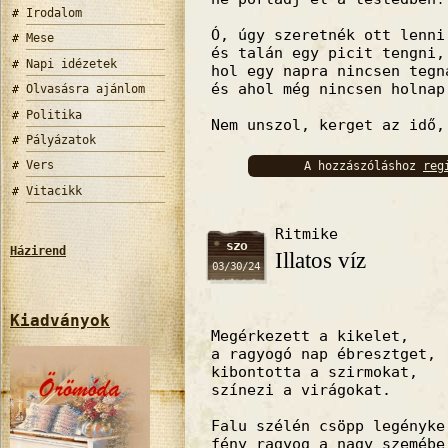
Irodalom
Ó, úgy szeretnék ott lenni
Mese
és talán egy picit tengni,
Napi idézetek
hol egy napra nincsen tegn
és ahol még nincsen holnap
Olvasásra ajánlom
Politika
Nem unszol, kerget az idő,
Pályázatok
Vers
A hozzászóláshoz
reg
bejelentkez
Vitacikk
Ritmike
szo
Házirend
Illatos víz
03/30/24
Kiadványok
Megérkezett a kikelet,
a ragyogó nap ébresztget,
kibontotta a szirmokat,
színezi a virágokat.
Falu szélén csöpp legényke
fény ragyog a nagy szemébe