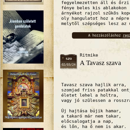
fegyelmezetten áll és őrzi
fénye beles kis ablakokon
árnyékot rajzol szűkös kop
oly hangulatot hoz a népre
melytől szépséges lesz az 
A hozzászóláshoz
reg
bejelentkez
Ritmike
szo
A Tavasz szava
02/03/24
Tavasz szava hajlik arra,
szomjad friss patakkal ont
életet lehel a holtra,
vagy jó szülessen a rosszr
Új hajtása bújik hamar,
a takaró már nem takar,
előcsalogatja a nap,
és lőn, ha ő nem is akar.