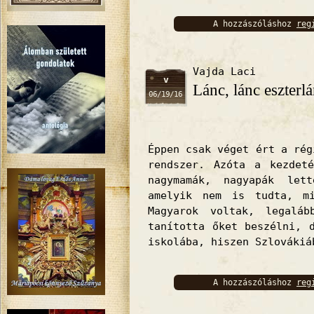
A hozzászóláshoz
reg
bejelentkez
Vajda Laci
v
Lánc, lánc eszterlá
06/19/16
Éppen csak véget ért a rég
rendszer. Azóta a kezdet
nagymamák, nagyapák let
amelyik nem is tudta, m
Magyarok voltak, legaláb
tanította őket beszélni, 
iskolába, hiszen Szlovákiá
A hozzászóláshoz
reg
bejelentkez