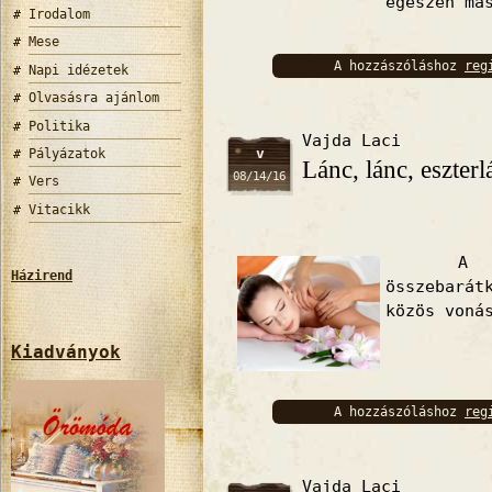
egészen má
Irodalom
Mese
A hozzászóláshoz
reg
Napi idézetek
bejelentkez
Olvasásra ajánlom
Politika
Vajda Laci
v
Pályázatok
Lánc, lánc, eszterl
08/14/16
Vers
Vitacikk
A két f
Házirend
összebará
közös voná
Kiadványok
A hozzászóláshoz
reg
bejelentkez
Vajda Laci