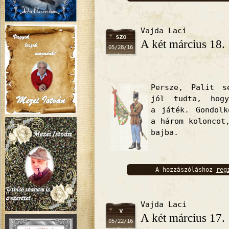
bejelentkez
Vajda Laci
szo
A két március 18.
05/28/16
Persze, Palit s
jól tudta, hog
a játék. Gondolk
a három koloncot
bajba.
A hozzászóláshoz
reg
bejelentkez
Vajda Laci
v
A két március 17.
05/22/16