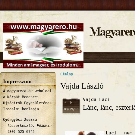
Magyarer
Címlap
Jelenlegi hely
Impresszum
Vajda László
A
magyarero.hu
weboldal
a Kárpát-Medencei
Vajda Laci
h
Újságírók Egyesületének
Lánc, lánc, eszterl
Irodalmi honlapja.
08/29/16
Gyöngyösi Zsuzsa
főszerkesztő
,
Főadmin
(30) 525 6745
Laci nem