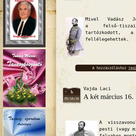
Mivel Vadász Jó
a felső-tisza
tartózkodott, 
fellélegehettek.
A hozzászóláshoz
reg
bejelentkez
Vajda Laci
h
A két március 16.
05/16/16
A visszavon
pesti (vagy m
falvakon ment