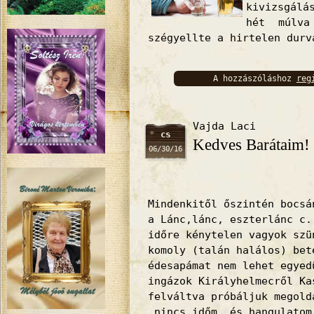
kivizsgálá
hét múlva
szégyellte a hirtelen durv
A hozzászóláshoz
reg
bejelentkez
Vajda Laci
cs
Kedves Barátaim!
06/30/16
Mindenkitől őszintén bocsá
a Lánc,lánc, eszterlánc c.
időre kénytelen vagyok szü
komoly (talán halálos) bet
édesapámat nem lehet egyed
ingázok Királyhelmecről Ka
felváltva próbáljuk megold
nincs időm, és hangulatom