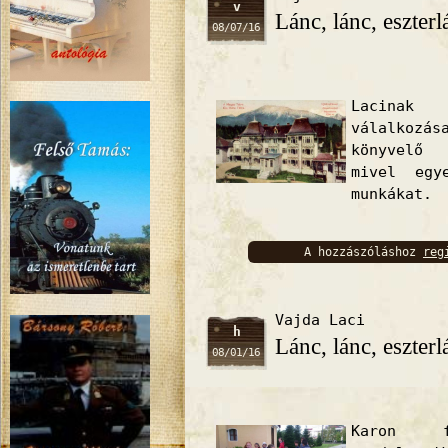
v
Lánc, lánc, eszterl
08/07/16
Lacinak
válalkoz
könyvelő 
mivel egy
munkákat.
A hozzászóláshoz
reg
bejelentkez
Vajda Laci
h
Lánc, lánc, eszterl
08/01/16
Karon f