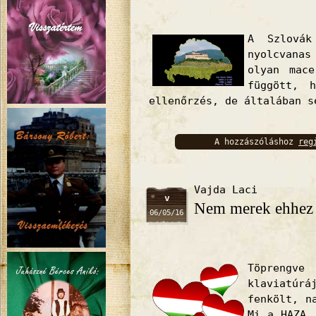
A Szlovák
nyolcvana
olyan mace
függött, 
ellenőrzés, de általában s
A hozzászóláshoz
reg
bejelentkez
Vajda Laci
v
Nem merek ehhez s
06/05/16
Töprengv
klaviatú
fenkölt, n
Mi a HAZA.