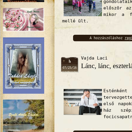
gondolatai
először a
mikor a f
mellé ült.
A hozzászóláshoz
reg
bejelentkez
Vajda Laci
h
Lánc, lánc, eszterl
07/25/16
Esténkén
tervezgett
első napo
ház szép
focicsapat