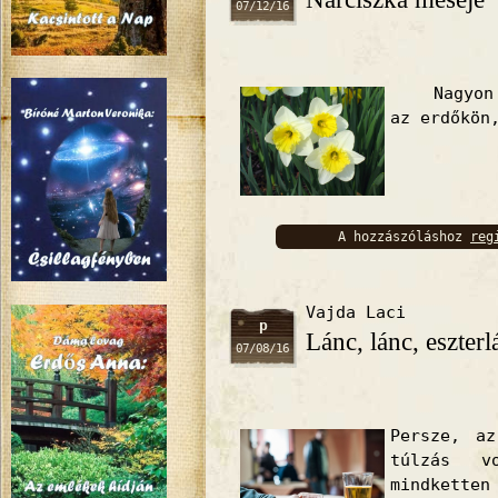
07/12/16
Nagyon zo
az erdőkön
A hozzászóláshoz
reg
bejelentkez
Vajda Laci
p
Lánc, lánc, eszterl
07/08/16
Persze, a
túlzás v
mindket