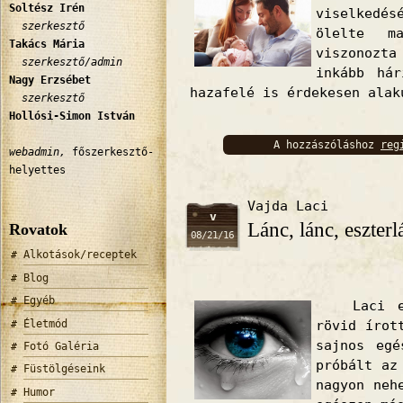
Soltész Irén
viselkedés
szerkesztő
ölelte m
Takács Mária
viszonoz
szerkesztő/admin
inkább hár
Nagy Erzsébet
hazafelé is érdekesen ala
szerkesztő
Hollósi-Simon István
A hozzászóláshoz
reg
webadmin,
főszerkesztő-
bejelentkez
helyettes
Vajda Laci
v
Lánc, lánc, eszterl
Rovatok
08/21/16
Alkotások/receptek
Blog
Egyéb
Laci est
Életmód
rövid írot
sajnos egé
Fotó Galéria
próbált az
Füstölgéseink
nagyon neh
Humor