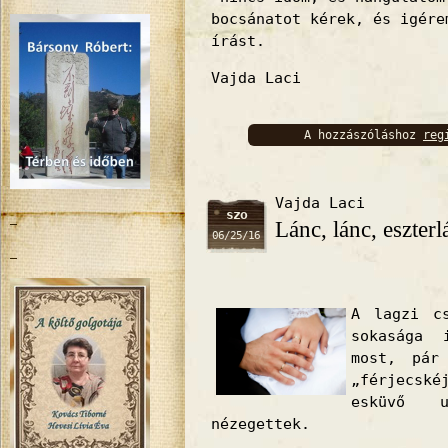
bocsánatot kérek, és igére
írást.
Vajda Laci
A hozzászóláshoz
reg
bejelentkez
Vajda Laci
szo
Lánc, lánc, eszterl
06/25/16
A lagzi cs
sokasága 
most, pár
„férjecsk
esküvő u
nézegettek.