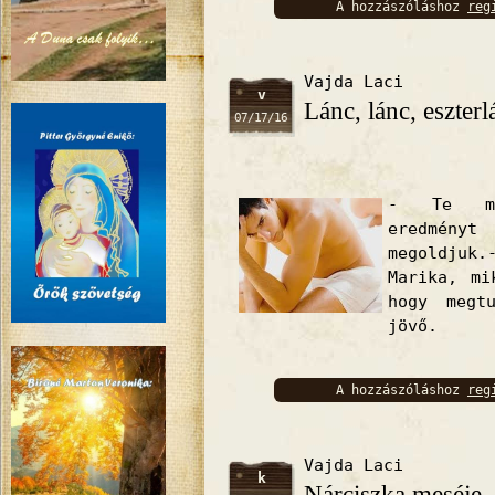
A hozzászóláshoz
reg
bejelentkez
Vajda Laci
v
Lánc, lánc, eszterl
07/17/16
- Te mon
eredményt
megoldjuk
Marika, mi
hogy megt
jövő.
A hozzászóláshoz
reg
bejelentkez
Vajda Laci
k
Nárciszka meséje