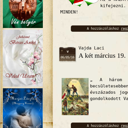
kifejezn
MINDEN!
A hozzászóláshoz
reg
bejelentkez
Vajda Laci
v
A két március 19.
06/05/16
„ A három k
becsületeseb
évszázados jog
gondolkodott V
A hozzászóláshoz
reg