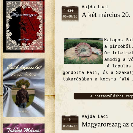
Vajda Laci
sze
A két március 20.
06/08/16
Kalapos Pa
a pincéből
úr intelme
amedig a v
„A lapulás
gondolta Pali, és a Szakal
takarásában a kocsma felé 
A hozzászóláshoz
reg
bejelentkez
Vajda Laci
h
Magyarország az é
06/06/16