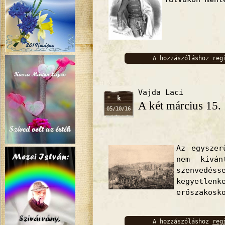
A hozzászóláshoz
reg
bejelentkez
Vajda Laci
k
A két március 15.
05/10/16
Az egyszer
nem kívá
szenved
kegyet
erőszakosk
A hozzászóláshoz
reg