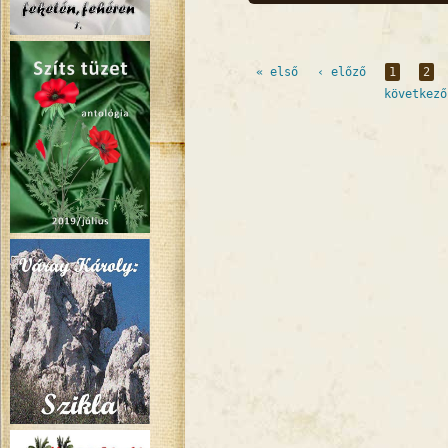
bejelentkez
Oldalak
« első
‹ előző
1
2
következő